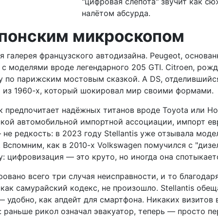
"цифровая слепота" звучит как сюж
налётом абсурда.
японским микроскопом
лая галерея французского автодизайна. Peugeot, основа
я с моделями вроде легендарного 205 GTI. Citroen, ро
у по парижским мостовым сказкой. А DS, отделившийся
1 из 1960-х, который шокировал мир своими формами.
к предпочитает надёжных титанов вроде Toyota или Ho
нской автомобильной импортной ассоциации, импорт е
е редкость: в 2023 году Stellantis уже отзывала моде
Вспомним, как в 2010-х Volkswagen помучился с "дизел
у: цифровизация — это круто, но иногда она спотыкает
ровано всего три случая неисправности, и то благодар
 как самурайский кодекс, не произошло. Stellantis обе
 удобно, как апдейт для смартфона. Никаких визитов в
: раньше рикол означал эвакуатор, теперь — просто пе