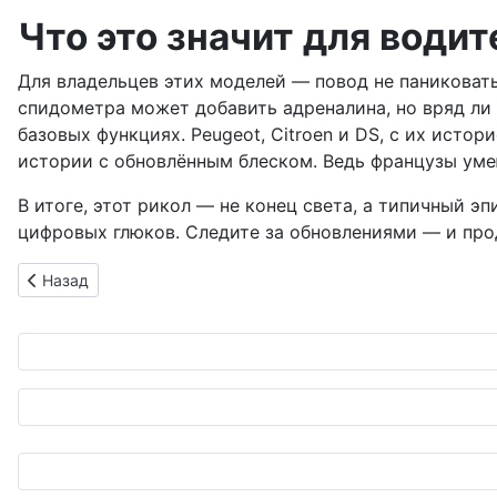
Что это значит для води
Для владельцев этих моделей — повод не паниковать,
спидометра может добавить адреналина, но вряд ли 
базовых функциях. Peugeot, Citroen и DS, с их ист
истории с обновлённым блеском. Ведь французы уме
В итоге, этот рикол — не конец света, а типичный э
цифровых глюков. Следите за обновлениями — и про
Предыдущий: GM прощается с водородными амбициями: HY
Назад