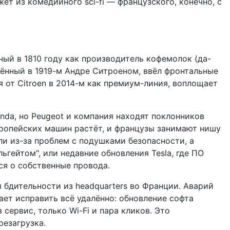
ет из комедийного sci-fi — французского, конечно, с
нный в 1810 году как производитель кофемолок (да-
ждённый в 1919-м Андре Ситроеном, ввёл фронтальные
 от Citroen в 2014-м как премиум-линия, воплощает
nda, но Peugeot и компания находят поклонников
вропейских машин растёт, и французы занимают нишу
ли из-за проблем с подушками безопасности, а
ьгейтом", или недавние обновления Tesla, где ПО
ся о собственные провода.
я бдительности из headquarters во Франции. Аварий
щает исправить всё удалённо: обновление софта
 сервис, только Wi-Fi и пара кликов. Это
резагрузка.