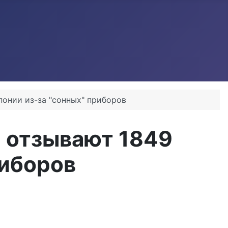
понии из-за "сонных" приборов
DS отзывают 1849
риборов