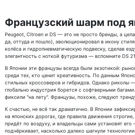
Французский шарм под 
Peugeot, Citroen и DS — это не просто бренды, а це
да, оттуда и пошло), эволюционировал в икону стил
колёса и гидропневматическую подвеску, сделав езд
элегантность с ноткой футуризма — вспомните DS 2
В Японии эти французы всегда были экзотикой: рыно
среди тех, кто ценит креативность. По данным Япо
стильных кроссоверов и гибридов. Однако риколы — н
глобально индустрия борется с софтверными багами. 
фиксили "на лету". Французы, похоже, следуют тренд
К счастью, не всё так драматично. В Японии зафикси
на японских дорогах, где правила движения строгие,
придёт по воздуху, и владельцы сами установят его —
подчёркивает, насколько далеко шагнули технологии