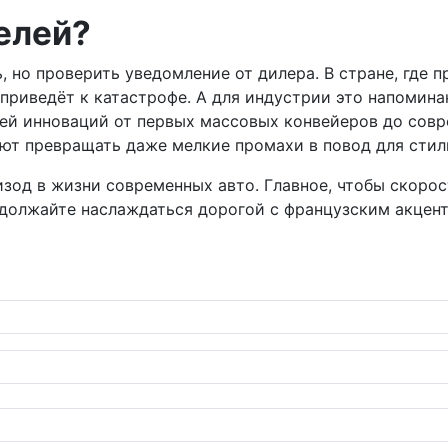
телей?
 но проверить уведомление от дилера. В стране, где п
приведёт к катастрофе. А для индустрии это напомина
орией инноваций от первых массовых конвейеров до сов
ют превращать даже мелкие промахи в повод для стил
пизод в жизни современных авто. Главное, чтобы скорос
должайте наслаждаться дорогой с французским акцен
DROTEC отправляется в архив