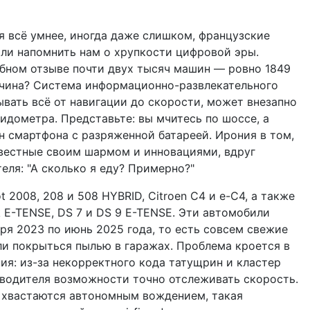
я всё умнее, иногда даже слишком, французские
или напомнить нам о хрупкости цифровой эры.
табном отзыве почти двух тысяч машин — ровно 1849
ичина? Система информационно-развлекательного
ывать всё от навигации до скорости, может внезапно
пидометра. Представьте: вы мчитесь по шоссе, а
ан смартфона с разряженной батареей. Ирония в том,
звестные своим шармом и инновациями, вдруг
еля: "А сколько я еду? Примерно?"
 2008, 208 и 508 HYBRID, Citroen C4 и e-C4, а также
k E-TENSE, DS 7 и DS 9 E-TENSE. Эти автомобили
ря 2023 по июнь 2025 года, то есть совсем свежие
ли покрыться пылью в гаражах. Проблема кроется в
ия: из-за некорректного кода татущрин и кластер
 водителя возможности точно отслеживать скорость.
и хвастаются автономным вождением, такая