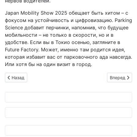
нервов водителей.
Japan Mobility Show 2025 обещает быть хитом – с
фокусом на устойчивость и цифровизацию. Parking
Science добавит перчинки, напомнив, что будущее
мобильности – не только в скорости, но и в
удобстве. Если вы в Токио осенью, загляните в
Future Factory. Может, именно там родится идея,
которая избавит вас от парковочного ада навсегда.
Или хотя бы на один визит в город.
Предыдущий: Маленькие механики Фукуоки: дети с гаечным
Следующий: 
Назад
Вперед