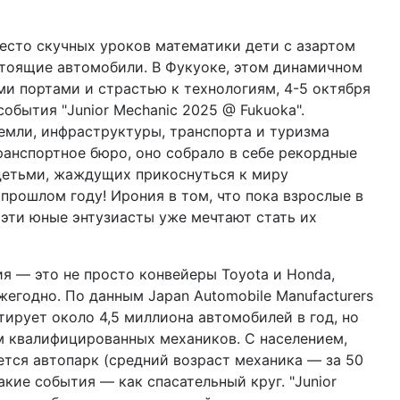
место скучных уроков математики дети с азартом
стоящие автомобили. В Фукуоке, этом динамичном
ми портами и страстью к технологиям, 4-5 октября
обытия "Junior Mechanic 2025 @ Fukuoka".
мли, инфраструктуры, транспорта и туризма
ранспортное бюро, оно собрало в себе рекордные
детьми, жаждущих прикоснуться к миру
 прошлом году! Ирония в том, что пока взрослые в
 эти юные энтузиасты уже мечтают стать их
я — это не просто конвейеры Toyota и Honda,
годно. По данным Japan Automobile Manufacturers
ртирует около 4,5 миллиона автомобилей в год, но
м квалифицированных механиков. С населением,
тся автопарк (средний возраст механика — за 50
такие события — как спасательный круг. "Junior