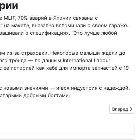
трии
 MLIT, 70% аварий в Японии связаны с
" на макете, внезапно вспоминали о своем гараже.
прашивали о спецификациях. "Это лучше любой
отам из-за страховки. Некоторые малыши ждали до
го тренда — по данным International Labour
с ее историей как хаба для импорта запчастей с 19
и с новыми знаниями — и вся индустрия с надеждой.
д старыми добрыми болтами.
Следующий: П
Вперед