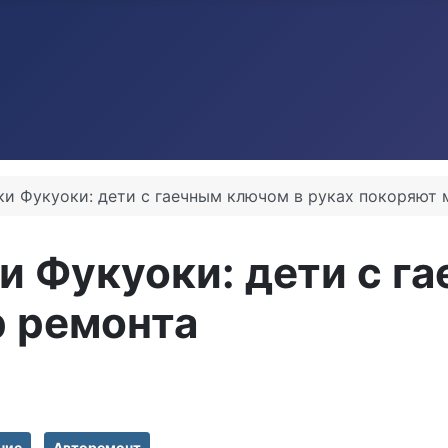
и Фукуоки: дети с гаечным ключом в руках покоряют 
 Фукуоки: дети с г
р ремонта
ние
Авторемонт