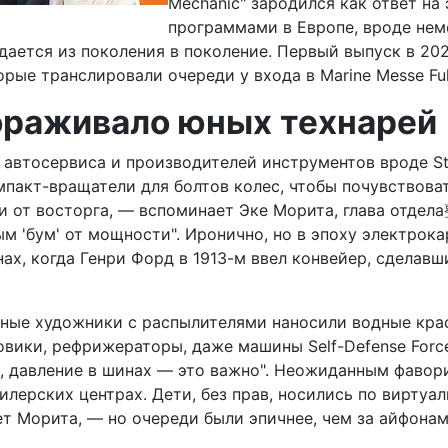
Mechanic" зародился как ответ н
программами в Европе, вроде неме
едается из поколения в поколение. Первый выпуск в 2
рые транслировали очереди у входа в Marine Messe Fu
вораживало юных технарей
автосервиса и производителей инструментов вроде Sta
пакт-вращатели для болтов колес, чтобы почувствоват
и от восторга, — вспоминает Эке Морита, глава отде
м 'бум' от мощности". Иронично, но в эпоху электрокар
ах, когда Генри Форд в 1913-м ввел конвейер, сделав
ные художники с распылителями наносили водные краск
овики, рефрижераторы, даже машины Self-Defense Forc
а, давление в шинах — это важно". Неожиданным фаво
лерских центрах. Дети, без прав, носились по виртуаль
ет Морита, — но очереди были эпичнее, чем за айфонам