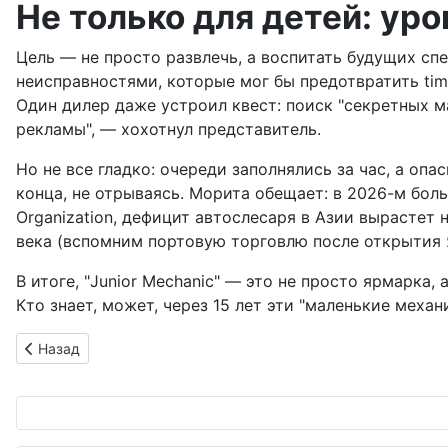
Не только для детей: ур
Цель — не просто развлечь, а воспитать будущих сп
неисправностями, которые мог бы предотвратить time
Один дилер даже устроил квест: поиск "секретных 
рекламы", — хохотнул представитель.
Но не все гладко: очереди заполнялись за час, а о
конца, не отрываясь. Морита обещает: в 2026-м боль
Organization, дефицит автослесаря в Азии вырастет 
века (вспомним портовую торговлю после открытия 
В итоге, "Junior Mechanic" — это не просто ярмарка
Кто знает, может, через 15 лет эти "маленькие мех
Предыдущий: Kia PV5: Корейский электрован, который заст
Назад