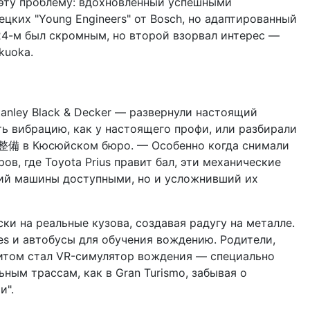
а эту проблему: вдохновленный успешными
цких "Young Engineers" от Bosch, но адаптированный
024-м был скромным, но второй взорвал интерес —
kuoka.
nley Black & Decker — развернули настоящий
ь вибрацию, как у настоящего профи, или разбирали
ла整備 в Кюсюйском бюро. — Особенно когда снимали
ов, где Toyota Prius правит бал, эти механические
ший машины доступными, но и усложнивший их
и на реальные кузова, создавая радугу на металле.
es и автобусы для обучения вождению. Родители,
ритом стал VR-симулятор вождения — специально
ным трассам, как в Gran Turismo, забывая о
и".