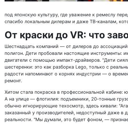
под японскую культуру, где уважение к ремеслу пер
спасибо локальным дилерам и даже ТВ-каналам, кото
От краски до VR: что за
Шестнадцать компаний — от дилеров до ассоциаций 
полигон. Дети пробовали настоящие инструменты: им
двигатели с помощью импакт-драйверов. "Дети сиял
шестеренки: это как разборка Lego, только с реальны
радости напоминают о корнях индустрии — о времен
ремонт.
Хитом стала покраска в профессиональной кабине: ю
А на улице — флотилия: подъемники, 20-тонные груз
обычно игнорирующие техосмотр, здесь кивали: "Аг
заказанный у производителей, недоступный даже в ди
реальности. "Мы думали, это будет фоном, — призна