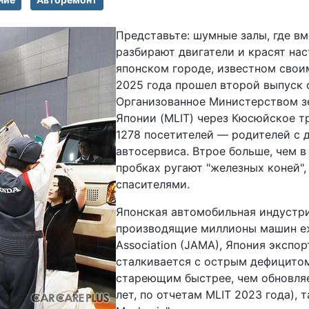
Представьте: шумные залы, где в
разбирают двигатели и красят на
японском городе, известном свои
2025 года прошел второй выпуск с
Организованное Министерством зе
Японии (MLIT) через Кюсюйское т
1278 посетителей — родителей с 
автосервиса. Втрое больше, чем в
пробках ругают "железных коней",
спасителями.
Японская автомобильная индустри
производящие миллионы машин еже
Association (JAMA), Япония экспо
сталкивается с острым дефицито
стареющим быстрее, чем обновляе
лет, по отчетам MLIT 2023 года), 