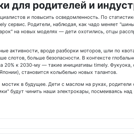
оки для родителей и индус
ециалистов и повысить осведомленность. По статистике
ly сервис. Родители, наблюдая, как чадо меняет "шины
марок" на новых моделях — дети охотились, отцы расс
пасные активности, вроде разборки моторов, шли по кв
ше слотов, больше безопасности. В контексте глобально
на 20% к 2030-му — такие инициативы timely. Фукуока, 
Японии), становится колыбелью новых талантов.
, а мостик в будущее. Дети с маслом на руках, родител
аники" будут чинить наши электрокары, посмеиваясь на
авит японские улицы сиять неоном будущего