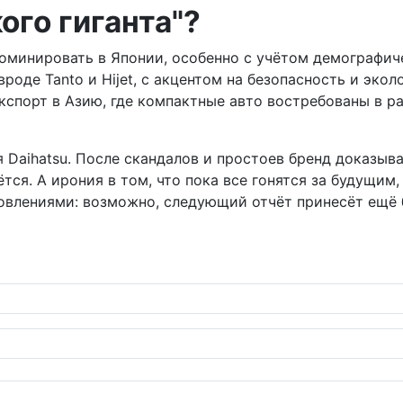
ого гиганта"?
оминировать в Японии, особенно с учётом демографичес
роде Tanto и Hijet, с акцентом на безопасность и эко
кспорт в Азию, где компактные авто востребованы в 
ля Daihatsu. После скандалов и простоев бренд доказы
я. А ирония в том, что пока все гонятся за будущим, 
бновлениями: возможно, следующий отчёт принесёт ещё
тивные покрышки и идеальная ширина обода: разбор от профи