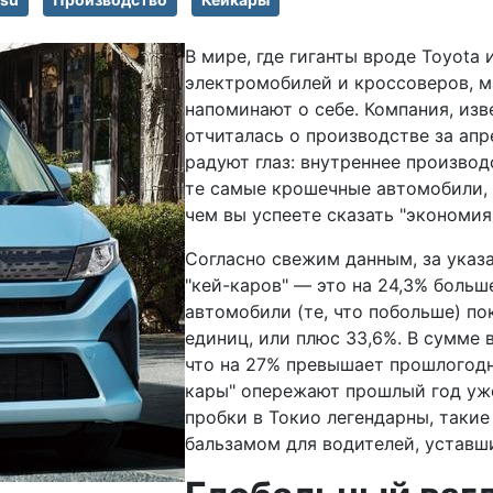
В мире, где гиганты вроде Toyota
электромобилей и кроссоверов, ма
напоминают о себе. Компания, из
отчиталась о производстве за апр
радуют глаз: внутреннее производ
те самые крошечные автомобили,
чем вы успеете сказать "экономия
Согласно свежим данным, за указа
"кей-каров" — это на 24,3% больш
автомобили (те, что побольше) по
единиц, или плюс 33,6%. В сумме 
что на 27% превышает прошлогодни
кары" опережают прошлый год уже 
пробки в Токио легендарны, таки
бальзамом для водителей, уставши