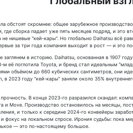
Глобальный взгля
ела обстоят скромнее: общее зарубежное производство 
 где сборка падает уже пять месяцев подряд, и это вт
 не нишевые "кей-кары". Но глобально Daihatsu всё ра
рвые за три года компания выходит в рост — и это пос
е заглянем в историю. Daihatsu, основанная в 1907 год
-м её поглотила Toyota, и бренд стал идеальным "мла
лями объёмом до 660 кубических сантиметров, они идеа
on, в 2023 году "кей-кары" заняли около 35% внутренне
 прочность. В конце 2023-го разразился скандал: комп
a и Move. Производство остановилось на месяцы, пост
ения, и только к середине 2024-го конвейеры заработ
 фокус на локальном спросе. Ирония судьбы: пока мир гу
енькое — это по-настоящему большое.