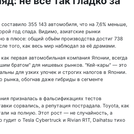
д: не всё так гладко за
составило 355 143 автомобиля, что на 7,6% меньше,
орой год спада. Видимо, азиатские рынки
вно в плюсе: общий объём производства достиг 738
ле того, как весь мир наблюдал за её драмами.
у как первая автомобильная компания Японии, всегда
дшим братом" для нишевых рынков. "Кей-кары" — это
льны для узких улочек и строгих налогов в Японии.
го рынка, обогнав даже гибриды в сегменте
ания призналась в фальсификациях тестов
авки сорвались, а репутация пострадала. Toyota, как
али на полную. Этот рост — не случайность, а
дит о Tesla Cybertruck и Rivian R1T, Daihatsu тихо