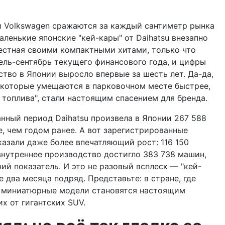
 и Volkswagen сражаются за каждый сантиметр рынка
ленькие японские "кей-кары" от Daihatsu внезапно
вестная своими компактными хитами, только что
ель-сентябрь текущего финансового года, и цифры
ство в Японии выросло впервые за шесть лет. Да-да,
 которые умещаются в парковочном месте быстрее,
 топлива", стали настоящим спасением для бренда.
нный период Daihatsu произвела в Японии 267 588
е, чем годом ранее. А вот зарегистрированные
казали даже более впечатляющий рост: 116 150
внутреннее производство достигло 383 738 машин,
й показатель. И это не разовый всплеск — "кей-
два месяца подряд. Представьте: в стране, где
е миниатюрные модели становятся настоящим
х от гигантских SUV.