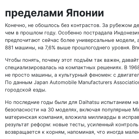
пределами Японии
Конечно, не обошлось без контрастов. За рубежом д
чем в прошлом году. Особенно пострадала Индонезия,
предпочитают сейчас более универсальные модели, а
881 машины, на 7,6% выше прошлогоднего уровня. Впе
Чтобы понять, почему этот подъём так важен, давайт
специализировалась на компактных решениях. В 1968
не просто машины, а культурный феномен: с двигате
По данным Japan Automobile Manufacturers Associati
городской езды.
Но последние годы были для Daihatsu испытанием на
безопасности на 30 моделях, включая популярные Mir
материнская компания, вложила миллиарды в исправл
результат реформ: новые тесты, усиленный контроль и
возвращается к корням, напоминая, что иногда мал