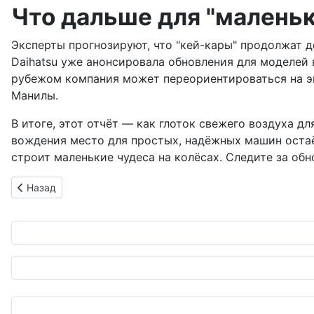
Что дальше для "маленьк
Эксперты прогнозируют, что "кей-кары" продолжат д
Daihatsu уже анонсировала обновления для моделей в
рубежом компания может переориентироваться на э
Манилы.
В итоге, этот отчёт — как глоток свежего воздуха д
вождения место для простых, надёжных машин остаётс
строит маленькие чудеса на колёсах. Следите за о
Предыдущий: Тянущиеся шины устарели? Современные спор
Назад