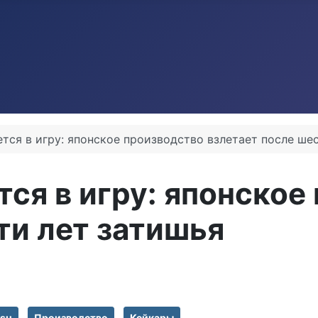
ется в игру: японское производство взлетает после ше
тся в игру: японское
ти лет затишья
tsu
Производство
Кейкары