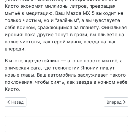
Киото экономят миллионы литров, превращая
мытьё в медитацию. Ваш Mazda MX-5 выходит не
только чистым, но и "зелёным", а вы чувствуете
себя воином, сражающимся за планету. Финальная
ирония: пока другие тонут в грязи, вы плывёте на
волне чистоты, как герой манги, всегда на шаг
впереди.
В итоге, кар-детейлинг — это не просто мытьё, а
эпическая сага, где технологии Японии пишут
новые главы. Ваш автомобиль заслуживает такого
поклонения, чтобы сиять, как звезда в ночном небе
Киото.
Предыдущий: Nidec: моторы для электромобилей гудят, а б
Следующий: 
Назад
Вперед