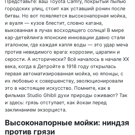
Представьте: ваш Toyota Camry, покрытый пылью
городских улиц, стоит как уставший ронин после
битвы. Но вот появляется высоконапорная мойка,
и вуаля — кузов блестит, словно катана,
выкованная в лучах восходящего солнца! В мире
кар-детейлинга японские инновации давно стали
эталоном, где каждая капля воды — это удар меча
против невидимого врага: коррозии, царапин и
серости. А исторически? Всё началось в начале XX
века, когда в Детройте в 1918 году открылась
первая автоматизированная мойка, но японцы, с
их любовью к совершенству, эволюционировали
это в настоящее искусство. Помните, как в
фильмах Studio Ghibli духи природы оживают? Так
и здесь: грязь отступает, как йокаи перед
заклинанием экзорциста.
Высоконапорные мойки: ниндзя
против грязи