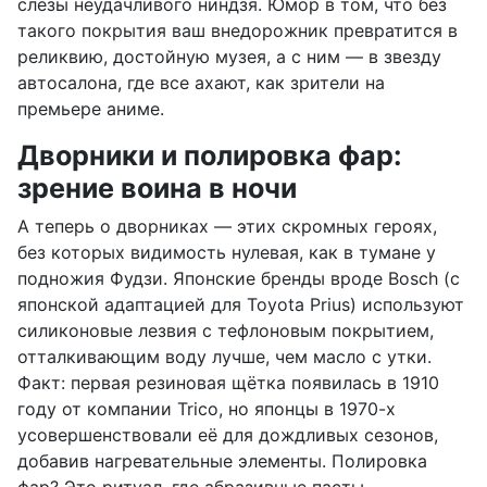
слёзы неудачливого ниндзя. Юмор в том, что без
такого покрытия ваш внедорожник превратится в
реликвию, достойную музея, а с ним — в звезду
автосалона, где все ахают, как зрители на
премьере аниме.
Дворники и полировка фар:
зрение воина в ночи
А теперь о дворниках — этих скромных героях,
без которых видимость нулевая, как в тумане у
подножия Фудзи. Японские бренды вроде Bosch (с
японской адаптацией для Toyota Prius) используют
силиконовые лезвия с тефлоновым покрытием,
отталкивающим воду лучше, чем масло с утки.
Факт: первая резиновая щётка появилась в 1910
году от компании Trico, но японцы в 1970-х
усовершенствовали её для дождливых сезонов,
добавив нагревательные элементы. Полировка
фар? Это ритуал, где абразивные пасты