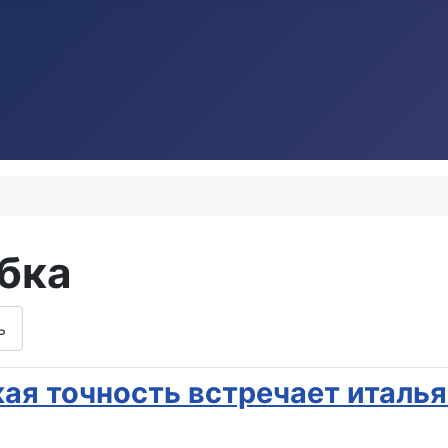
бка
ь
цкая точность встречает итал