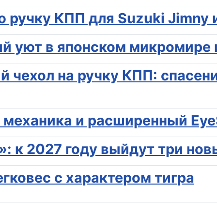
 ручку КПП для Suzuki Jimny
й уют в японском микромире 
 чехол на ручку КПП: спасен
я механика и расширенный Eye
»: к 2027 году выйдут три но
егковес с характером тигра