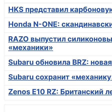
HKS представил карбоновую
Honda N-ONE: скандинавски
RAZO выпустил силиконовый
«механики»
Subaru обновила BRZ: нова
Subaru сохранит «механику
Zenos E10 RZ: Британский л