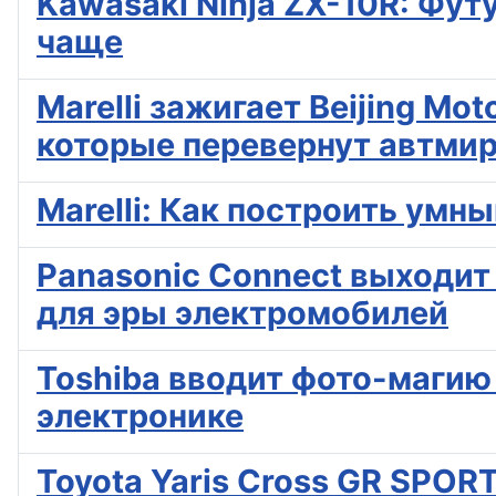
Kawasaki Ninja ZX-10R: Фу
чаще
Marelli зажигает Beijing M
которые перевернут автми
Marelli: Как построить умн
Panasonic Connect выходит
для эры электромобилей
Toshiba вводит фото-магию
электронике
Toyota Yaris Cross GR SPOR