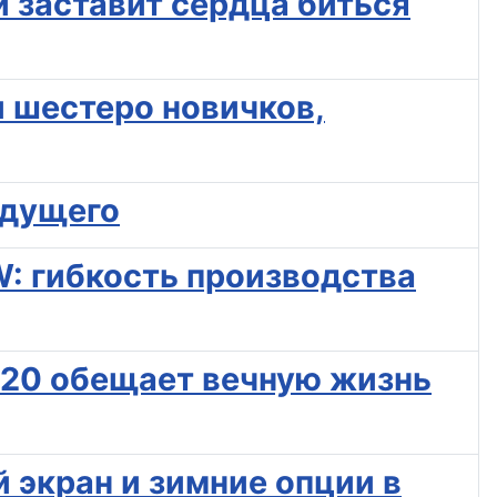
й заставит сердца биться
 и шестеро новичков,
удущего
W: гибкость производства
920 обещает вечную жизнь
й экран и зимние опции в