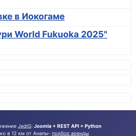
вке в Иокогаме
ури World Fukuoka 2025"
ижение
JediG
:
Joomla + REST API + Python
ко в 12 км от Анапы-
подбор аренды