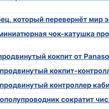
рец, который перевернёт мир
миниатюрная чок-катушка про
продвинутый кокпит от Panaso
продвинутый кокпит-контролл
продвинутый контроллер каби
ополупроводник сократит чис