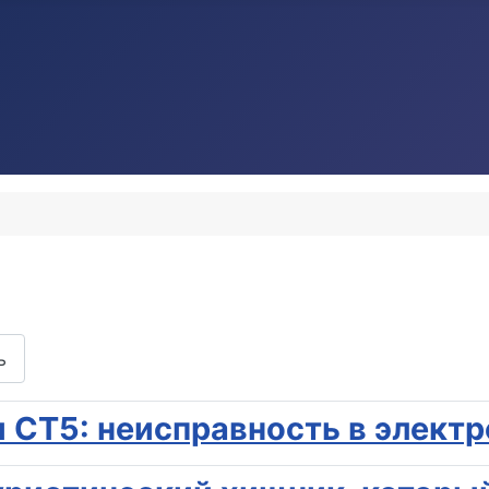
ь
 и CT5: неисправность в элек