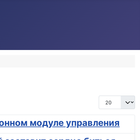
Кол-во строк:
тронном модуле управления