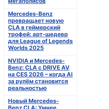
мегаполисов
Mercedes-Benz
превращает новую
CLA в геймерский
трофей: арт-шедевр
для League of Legends
Worlds 2025
NVIDIA и Mercedes-
Benz: CLA с DRIVE AV
на CES 2026 – когда AI
за рулём становится
реальностью
Новый Mercedes-
Benz CLA: Умнее