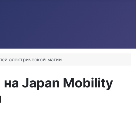
олей электрической магии
на Japan Mobility
и