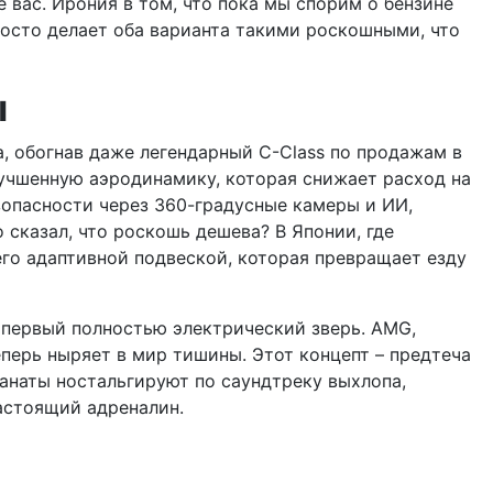
 вас. Ирония в том, что пока мы спорим о бензине
росто делает оба варианта такими роскошными, что
ы
, обогнав даже легендарный C-Class по продажам в
лучшенную аэродинамику, которая снижает расход на
зопасности через 360-градусные камеры и ИИ,
 сказал, что роскошь дешева? В Японии, где
его адаптивной подвеской, которая превращает езду
 первый полностью электрический зверь. AMG,
еперь ныряет в мир тишины. Этот концепт – предтеча
фанаты ностальгируют по саундтреку выхлопа,
астоящий адреналин.