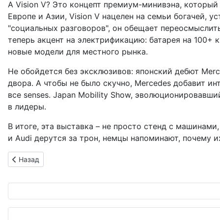
А Vision V? Это концепт премиум-минивэна, который
Европе и Азии, Vision V нацелен на семьи богачей,
"социальных разговоров", он обещает переосмыслить
теперь акцент на электрификацию: батарея на 100+ к
новые модели для местного рынка.
Не обойдется без эксклюзивов: японский дебют Mer
двора. А чтобы не было скучно, Mercedes добавит ин
все senses. Japan Mobility Show, эволюционировавши
в лидеры.
В итоге, эта выставка – не просто стенд с машинам
и Audi дерутся за трон, немцы напоминают, почему и
Предыдущий: Blitz делает Toyota Corolla Cross Hybrid по-на
Назад