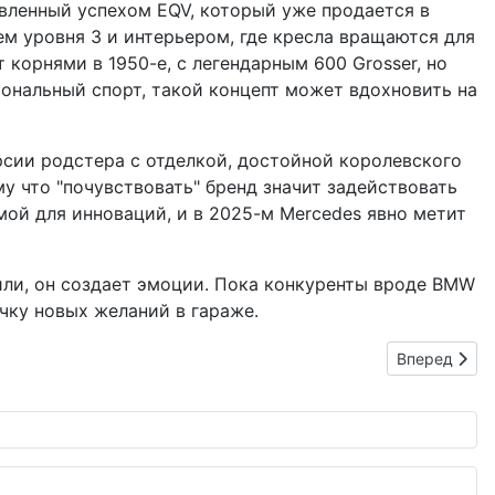
овленный успехом EQV, который уже продается в
ем уровня 3 и интерьером, где кресла вращаются для
корнями в 1950-е, с легендарным 600 Grosser, но
циональный спорт, такой концепт может вдохновить на
рсии родстера с отделкой, достойной королевского
у что "почувствовать" бренд значит задействовать
рмой для инноваций, и в 2025-м Mercedes явно метит
били, он создает эмоции. Пока конкуренты вроде BMW
очку новых желаний в гараже.
ей
Следующий: 
Вперед