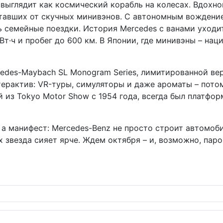
 выглядит как космический корабль на колесах. Вдохн
 уставших от скучных минивэнов. С автономным вождени
 семейные поездки. История Mercedes с ванами уходит 
Вт·ч и пробег до 600 км. В Японии, где минивэны – на
cedes-Maybach SL Monogram Series, лимитированной ве
терактив: VR-туры, симуляторы и даже ароматы – потом
й из Tokyo Motor Show с 1954 года, всегда был платфо
и, а манифест: Mercedes-Benz не просто строит автомо
х звезда сияет ярче. Ждем октября – и, возможно, пар
стоящему универсальной: от низкой посадки до лифтбека с ирони