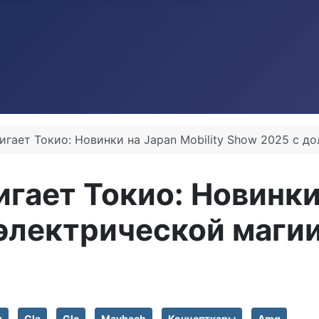
игает Токио: Новинки на Japan Mobility Show 2025 с д
гает Токио: Новинки 
электрической маги
z
Cla
Glc
Maybach
Концепткары
Amg