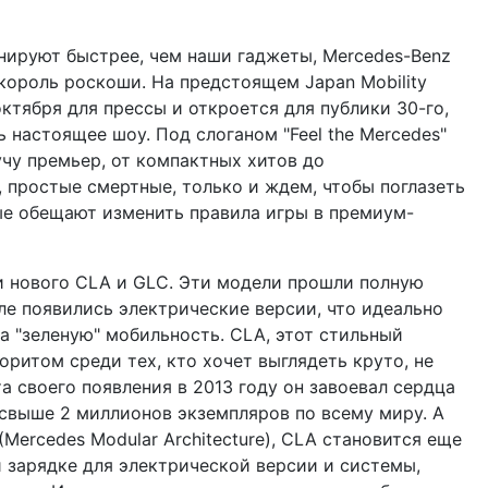
нируют быстрее, чем наши гаджеты, Mercedes-Benz
король роскоши. На предстоящем Japan Mobility
ктября для прессы и откроется для публики 30-го,
 настоящее шоу. Под слоганом "Feel the Mercedes"
учу премьер, от компактных хитов до
 простые смертные, только и ждем, чтобы поглазеть
ые обещают изменить правила игры в премиум-
ии нового CLA и GLC. Эти модели прошли полную
але появились электрические версии, что идеально
а "зеленую" мобильность. CLA, этот стильный
оритом среди тех, кто хочет выглядеть круто, не
 своего появления в 2013 году он завоевал сердца
свыше 2 миллионов экземпляров по всему миру. А
Mercedes Modular Architecture), CLA становится еще
й зарядке для электрической версии и системы,