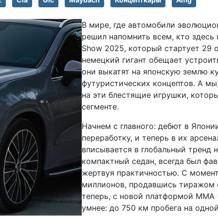
В мире, где автомобили эволюцио
решил напомнить всем, кто здесь 
Show 2025, который стартует 29 о
немецкий гигант обещает устроить
они выкатят на японскую землю к
футуристических концептов. А мы,
на эти блестящие игрушки, котор
сегменте.
Начнем с главного: дебют в Япон
переработку, и теперь в их арсен
вписывается в глобальный тренд н
компактный седан, всегда был фав
жертвуя практичностью. С момента
миллионов, продавшись тиражом 
теперь, с новой платформой MMA (
умнее: до 750 км пробега на одно