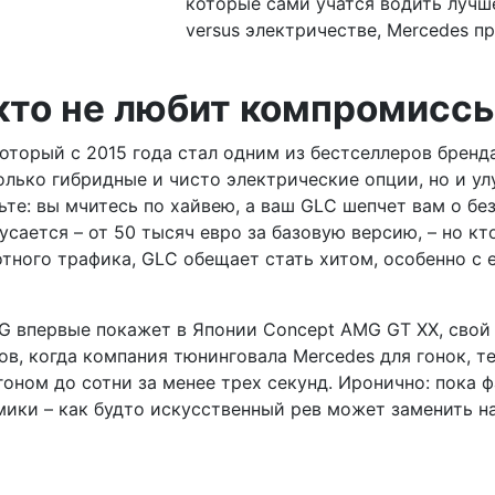
которые сами учатся водить лучше
versus электричестве, Mercedes п
 кто не любит компромисс
торый с 2015 года стал одним из бестселлеров бренда
олько гибридные и чисто электрические опции, но и у
те: вы мчитесь по хайвею, а ваш GLC шепчет вам о бе
сается – от 50 тысяч евро за базовую версию, – но кто
отного трафика, GLC обещает стать хитом, особенно с 
G впервые покажет в Японии Concept AMG GT XX, свой
ов, когда компания тюнинговала Mercedes для гонок, т
гоном до сотни за менее трех секунд. Иронично: пока 
мики – как будто искусственный рев может заменить н