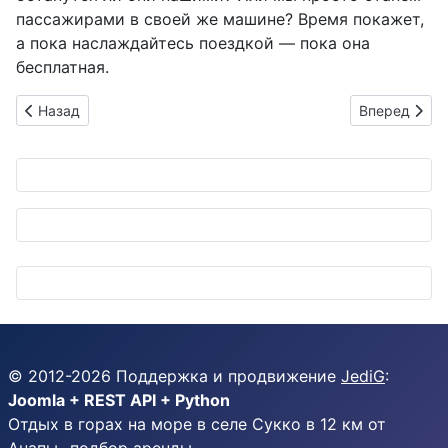
пассажирами в своей же машине? Время покажет,
а пока наслаждайтесь поездкой — пока она
бесплатная.
Предыдущий: Демо HMI от Historia: высокая графика, низкий
Следующий: 
Назад
Вперед
© 2012-
2026
Поддержка и продвижение
JediG
:
Joomla + REST API + Python
Отдых в горах на море в селе Сукко в 12 км от