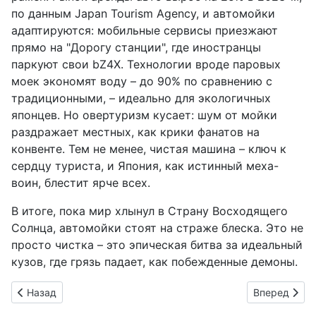
по данным Japan Tourism Agency, и автомойки
адаптируются: мобильные сервисы приезжают
прямо на "Дорогу станции", где иностранцы
паркуют свои bZ4X. Технологии вроде паровых
моек экономят воду – до 90% по сравнению с
традиционными, – идеально для экологичных
японцев. Но овертуризм кусает: шум от мойки
раздражает местных, как крики фанатов на
конвенте. Тем не менее, чистая машина – ключ к
сердцу туриста, и Япония, как истинный меха-
воин, блестит ярче всех.
В итоге, пока мир хлынул в Страну Восходящего
Солнца, автомойки стоят на страже блеска. Это не
просто чистка – это эпическая битва за идеальный
кузов, где грязь падает, как побежденные демоны.
Предыдущий: Mitsubishi бьет в цель дизайна: Destinator, Del
Следующий: 
Назад
Вперед