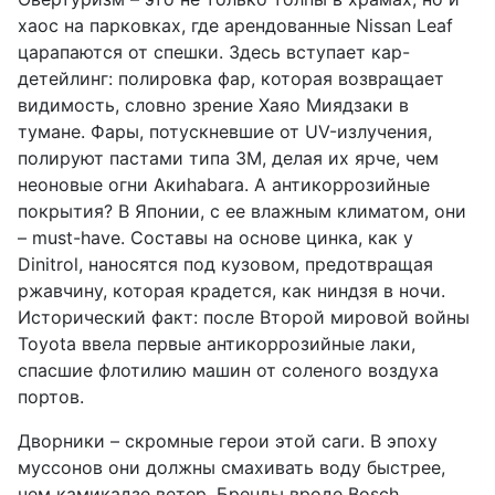
хаос на парковках, где арендованные Nissan Leaf
царапаются от спешки. Здесь вступает кар-
детейлинг: полировка фар, которая возвращает
видимость, словно зрение Хаяо Миядзаки в
тумане. Фары, потускневшие от UV-излучения,
полируют пастами типа 3M, делая их ярче, чем
неоновые огни Акиhabara. А антикоррозийные
покрытия? В Японии, с ее влажным климатом, они
– must-have. Составы на основе цинка, как у
Dinitrol, наносятся под кузовом, предотвращая
ржавчину, которая крадется, как ниндзя в ночи.
Исторический факт: после Второй мировой войны
Toyota ввела первые антикоррозийные лаки,
спасшие флотилию машин от соленого воздуха
портов.
Дворники – скромные герои этой саги. В эпоху
муссонов они должны смахивать воду быстрее,
чем камикадзе ветер. Бренды вроде Bosch