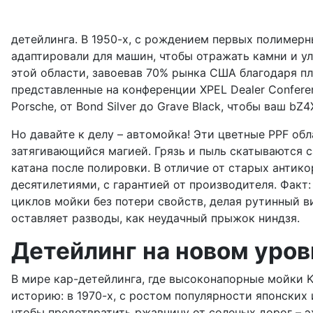
детейлинга. В 1950-х, с рождением первых полимерн
адаптировали для машин, чтобы отражать камни и уль
этой области, завоевав 70% рынка США благодаря пле
представленные на конференции XPEL Dealer Confere
Porsche, от Bond Silver до Grave Black, чтобы ваш b
Но давайте к делу – автомойка! Эти цветные PPF об
затягивающийся магией. Грязь и пыль скатываются с
катана после полировки. В отличие от старых антик
десятилетиями, с гарантией от производителя. Фак
циклов мойки без потери свойств, делая рутинный ви
оставляет разводы, как неудачный прыжок ниндзя.
Детейлинг на новом уров
В мире кар-детейлинга, где высоконапорные мойки Ka
историю: в 1970-х, с ростом популярности японских
чтобы предотвратить ржавчину от соленых дорог – 