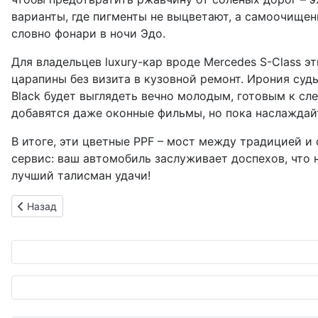
варианты, где пигменты не выцветают, а самоочищени
словно фонари в ночи Эдо.
Для владельцев luxury-кар вроде Mercedes S-Class 
царапины без визита в кузовной ремонт. Ирония суд
Black будет выглядеть вечно молодым, готовым к сле
добавятся даже оконные фильмы, но пока наслаждайте
В итоге, эти цветные PPF – мост между традицией и
сервис: ваш автомобиль заслуживает доспехов, что н
лучший талисман удачи!
Предыдущий: Новинка Mazda CX-5: третий акт эволюции с 
Назад