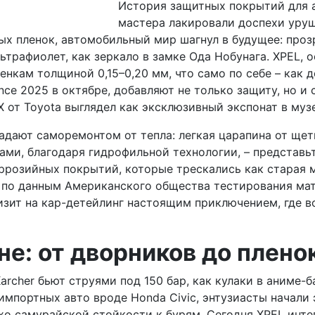
История защитных покрытий для а
мастера лакировали доспехи уруш
ых пленок, автомобильный мир шагнул в будущее: проз
трафиолет, как зеркало в замке Ода Нобунага. XPEL, о
нкам толщиной 0,15–0,20 мм, что само по себе – как д
nce 2025 в октябре, добавляют не только защиту, но и
Z4X от Toyota выглядел как эксклюзивный экспонат в му
ладают саморемонтом от тепла: легкая царапина от щет
ами, благодаря гидрофильной технологии, – представьт
оррозийных покрытий, которые трескались как старая 
т: по данным Американского общества тестирования ма
зит на кар-детейлинг настоящим приключением, где вод
не: от дворников до плено
rcher бьют струями под 150 бар, как кулаки в аниме-ба
 импортных авто вроде Honda Civic, энтузиасты начал
эхо самурайской стойкости к бурям. Сегодня XPEL инт