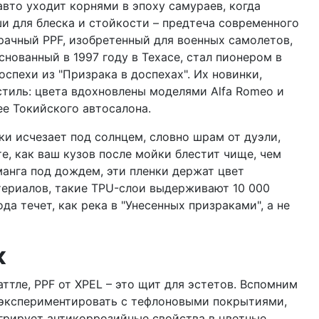
вто уходит корнями в эпоху самураев, когда
и для блеска и стойкости – предтеча современного
рачный PPF, изобретенный для военных самолетов,
снованный в 1997 году в Техасе, стал пионером в
оспехи из "Призрака в доспехах". Их новинки,
 стиль: цвета вдохновлены моделями Alfa Romeo и
зее Токийского автосалона.
ки исчезает под солнцем, словно шрам от дуэли,
е, как ваш кузов после мойки блестит чище, чем
манга под дождем, эти пленки держат цвет
териалов, такие TPU-слои выдерживают 10 000
а течет, как река в "Унесенных призраками", а не
к
ттле, PPF от XPEL – это щит для эстетов. Вспомним
и экспериментировать с тефлоновыми покрытиями,
егрирует антикоррозийные свойства в цветные