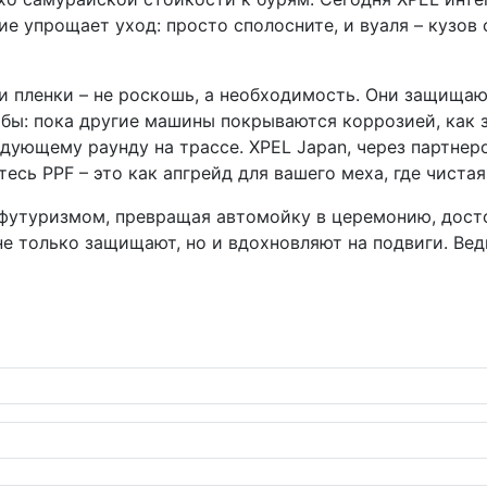
е упрощает уход: просто сполосните, и вуаля – кузов 
эти пленки – не роскошь, а необходимость. Они защищ
ьбы: пока другие машины покрываются коррозией, как 
дующему раунду на трассе. XPEL Japan, через партнеро
сь PPF – это как апгрейд для вашего меха, где чистая
 футуризмом, превращая автомойку в церемонию, досто
е только защищают, но и вдохновляют на подвиги. Ведь 
душой и экраном размером с планшет