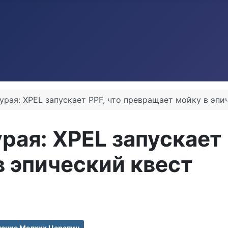
рая: XPEL запускает PPF, что превращает мойку в эпи
ая: XPEL запускает 
 эпический квест
нение Мелких Царапин