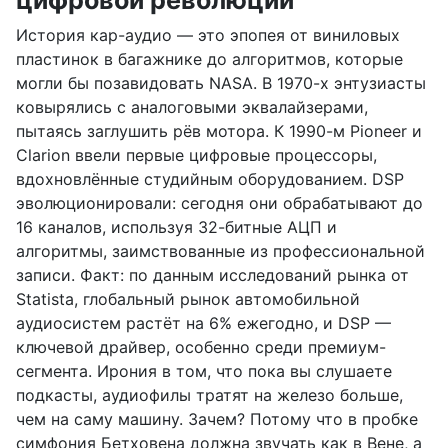
цифровой революции
История кар-аудио — это эпопея от виниловых
пластинок в багажнике до алгоритмов, которые
могли бы позавидовать NASA. В 1970-х энтузиасты
ковырялись с аналоговыми эквалайзерами,
пытаясь заглушить рёв мотора. К 1990-м Pioneer и
Clarion ввели первые цифровые процессоры,
вдохновлённые студийным оборудованием. DSP
эволюционировали: сегодня они обрабатывают до
16 каналов, используя 32-битные АЦП и
алгоритмы, заимствованные из профессиональной
записи. Факт: по данным исследований рынка от
Statista, глобальный рынок автомобильной
аудиосистем растёт на 6% ежегодно, и DSP —
ключевой драйвер, особенно среди премиум-
сегмента. Ирония в том, что пока вы слушаете
подкасты, аудиофилы тратят на железо больше,
чем на саму машину. Зачем? Потому что в пробке
симфония Бетховена должна звучать как в Вене, а