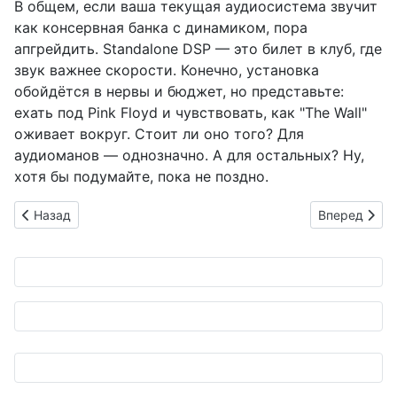
В общем, если ваша текущая аудиосистема звучит
как консервная банка с динамиком, пора
апгрейдить. Standalone DSP — это билет в клуб, где
звук важнее скорости. Конечно, установка
обойдётся в нервы и бюджет, но представьте:
ехать под Pink Floyd и чувствовать, как "The Wall"
оживает вокруг. Стоит ли оно того? Для
аудиоманов — однозначно. А для остальных? Ну,
хотя бы подумайте, пока не поздно.
Предыдущий: 63-я Всеяпонская выставка моделей: аналого
Следующий: 
Назад
Вперед