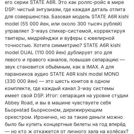
его серии STATE A6R. Это как роллс-ройс в мире
DSP: чистый энтузиазм, где каждая деталь отлита
для совершенства. Базовая модель STATE A6R kishi
model (55 000 йен, или около 300 тысяч рублей)
управляет 3-ways спикер-системой, корректируя
твитеры, мидрейнджи и вуферы с ювелирной
точностью. Хотите симметрию? STATE A6R kishi
model DUAL (110 000 йен) дублирует это для
левого и правого каналов, повышая сепарацию —
звук становится объёмным, как в IMAX. А для
параноиков аудио STATE A6R kishi model MONO
(330 000 йен) — это шесть юнитов в одном
комплекте, где каждый канал 3-way системы
имеет свой DSP. Итог: сепарация на уровне студии
Abbey Road, и вы в машине чувствуете себя
Бьорнstad Бьорнсоном, дирижирующим
оркестром. Иронично, но за такие деньги можно
было бы купить концертные билеты на год вперёд
— но кто ж откажется от личного зала на колёсах?