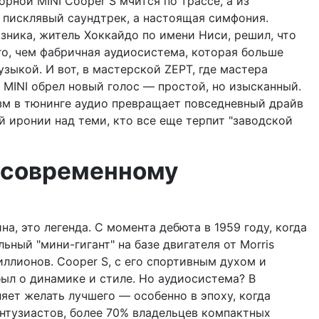
орной MINI Cooper S мчится по трассе, а из
 писклявый саундтрек, а настоящая симфония.
зника, житель Хоккайдо по имени Ниси, решил, что
о, чем фабричная аудиосистема, которая больше
зыкой. И вот, в мастерской ZEPT, где мастера
 MINI обрел новый голос — простой, но изысканный.
зм в тюнинге аудио превращает повседневный драйв
й иронии над теми, кто все еще терпит "заводской
к современному
а, это легенда. С момента дебюта в 1959 году, когда
ьный "мини-гигант" на базе двигателя от Morris
иллионов. Cooper S, с его спортивным духом и
 был о динамике и стиле. Но аудиосистема? В
яет желать лучшего — особенно в эпоху, когда
нтузиастов, более 70% владельцев компактных