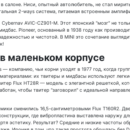
к в салоне. Ниси, опытный автолюбитель, не стал мирит
альная 2-ways система, питаемая встроенным амплифи
ia Cybernav AVIC-CZ901-M. Этот японский "мозг" не то
мидбас. Pioneer, основанный в 1938 году как производ
надежностью и чистотой. В MINI это сочетание выгляд
к!
 в маленьком корпусе
cs — компанию, чьи корни уходят в 1977 год, когда гр
 материалами: их твитеры и мидбасы используют легки
итер Flux HT28R — модель с элегантной решеткой, кот
аботан, чтобы твитер "заговорил" с идеальной направл
мики сменились 16,5-сантиметровыми Flux T160R2. Две
 конструкции, где вибропластина выставлена наружу дл
ртя эстетику. Результат? Средние и низкие частоты о
гараже. Ирония в том, что такая простота обошлась бе