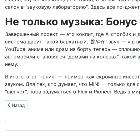
салон в "звуковую лабораторию". Здесь все по-джент
Не только музыка: Бонус
Завершенный проект — это кокпит, где A-столбик и 
система дарит такой бархатный, '艶やか' звук — я в в
YouTube, аниме или драм на борту теперь — сплошное
автомобили становятся "домами на колесах", такой а
нему.
В итоге, этот тюнинг — пример, как скромные инве
звуком. Для тех, кто думает, что MINI — только для
"шепчет", пора задуматься о Flux и Pioneer. Ведь в м
Предыдущий: Сверххай-энд для ушей: как DSP превращают 
Назад