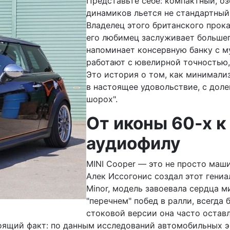
Представьте себе: компактный, оз
динамиков льется не стандартный
Владелец этого британского прока
его любимец заслуживает большег
напоминает консервную банку с му
работают с ювелирной точностью,
Это история о том, как минимали
в настоящее удовольствие, с доле
шорох".
От иконы 60-х 
аудиофилу
MINI Cooper — это не просто машин
Алек Иссогонис создал этот гениал
Minor, модель завоевала сердца м
"перечнем" побед в ралли, всегда
стоковой версии она часто оставл
ящий факт: по данным исследований автомобильных э