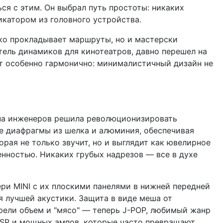
ься с этим. Он выбрал путь простоты: никаких
катором из головного устройства.
лько прокладывает маршруты, но и мастерски
итель динамиков для кинотеатров, давно перешел на
ит особенно гармонично: минималистичный дизайн не
уппа инженеров решила революционизировать
е диафрагмы из шелка и алюминия, обеспечивая
орая не только звучит, но и выглядит как ювелирное
енностью. Никаких грубых надрезов — все в духе
ри MINI с их плоскими панелями в нижней передней
я лучшей акустики. Защита в виде меша от
брели объем и "мясо" — теперь J-POP, любимый жанр
з DSP и мощных ампов, которые часто превращают