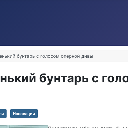
ленький бунтарь с голосом оперной дивы
енький бунтарь с го
ли
Инновации