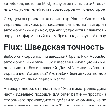
хэтчбеков, включая MINI, жалуются на "плоский" зву
лишних усилителей или процессоров — только фронт
Сердцем апгрейда стал навигатор Pioneer Carrozzer
управляет звуком, распределяя сигналы на твитер и 
автомобильный рынок, где его устройства славятся 
нарушает фирменный шарм британца, а звук... Ах, зву
Flux: Шведская точность
Выбор спикеров пал на шведский бренд Flux Acousti
автомобильный звук. Flux известен инновационными
детальность без искажений. Для MINI Ниси выбрал тв
украшение. Установка? A-столбик был аккуратно дор
MINI, где стиль на первом месте.
А теперь двери: стандартные 10-сантиметровые дина
части идеально подошли для outer baffle — простой
стороннего производителя добавила изюминку, не по
Нисии, звучит как концерт в Токио, а не как эхо в 