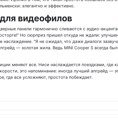
льменски: элегантно и эффективно.
 для видеофилов
дверные панели гармонично сливаются с аудио-акцента
осторге!" Но сюрприз пришел откуда не ждали: улучшен
 наслаждение. "Я не ожидал, что даже диалоги зазвучат
пгрейд — золотая жила. Ведь MINI Cooper S всегда был
стиции меняют все. Ниси наслаждается поездками, гд
 скорости, это напоминание: иногда лучший апгрейд — э
ире, где все усложняют, простота побеждает.
автомобиль в аудиофильский рай