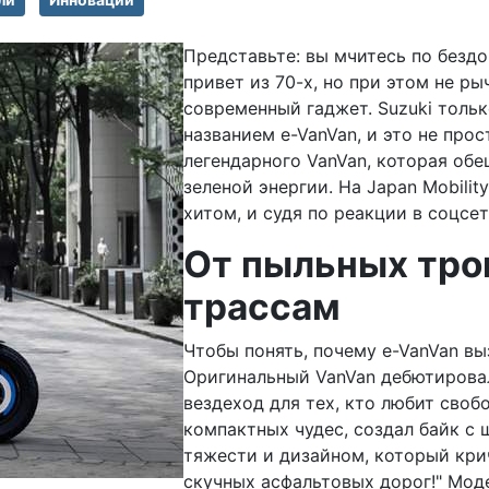
Представьте: вы мчитесь по безд
привет из 70-х, но при этом не р
современный гаджет. Suzuki толь
названием e-VanVan, и это не про
легендарного VanVan, которая об
зеленой энергии. На Japan Mobili
хитом, и судя по реакции в соцсе
От пыльных тро
трассам
Чтобы понять, почему e-VanVan в
Оригинальный VanVan дебютировал
вездеход для тех, кто любит своб
компактных чудес, создал байк с
тяжести и дизайном, который крич
скучных асфальтовых дорог!" Мод