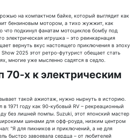
орожью на компактном байке, который выглядит как
ычит бензиновым мотором, а тихо жужжит, как
ко что подкинул фанатам мотоциклов бомбу под
сто электрическая игрушка – это реинкарнация
ещает вернуть вкус настоящего приключения в эпоху
ty Show 2025 этот ретро-футурист обещает стать
тях, многие уже мысленно садятся в седло.
п 70-х к электрическим
ызывает такой ажиотаж, нужно нырнуть в историю.
 в 1971 году как 90-кубовый RV – рекреационный
оду без лишней помпы. Suzuki, этот японский мастер
 широкими шинами для офф-роуда, низким центром
ал: "Я для пикников и приключений, а не для
ель быстро завоевала сердца – от любителей