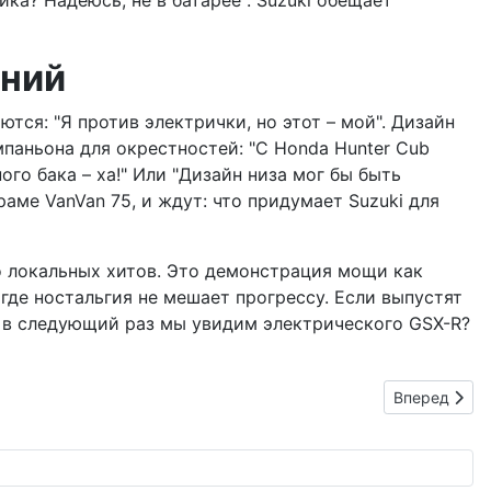
ика? Надеюсь, не в батарее". Suzuki обещает
аний
ются: "Я против электрички, но этот – мой". Дизайн
мпаньона для окрестностей: "С Honda Hunter Cub
го бака – ха!" Или "Дизайн низа мог бы быть
аме VanVan 75, и ждут: что придумает Suzuki для
до локальных хитов. Это демонстрация мощи как
де ностальгия не мешает прогрессу. Если выпустят
т, в следующий раз мы увидим электрического GSX-R?
Следующий: 
Вперед