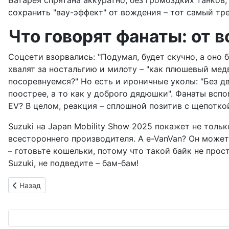
Батарея спрятана аккуратно, без громоздких танков,
сохранить "вау-эффект" от вождения – тот самый тре
Что говорят фанаты: от 
Соцсети взорвались: "Подумал, будет скучно, а оно б
хвалят за ностальгию и милоту – "как плюшевый мед
посоревнуемся?" Но есть и ироничные уколы: "Без дв
поострее, а то как у доброго дядюшки". Фанаты вспо
EV? В целом, реакция – сплошной позитив с щепоткой
Suzuki на Japan Mobility Show 2025 покажет не толь
всестороннего производителя. А e-VanVan? Он може
– готовьте кошельки, потому что такой байк не прос
Suzuki, не подведите – бам-бам!
Предыдущий: Nissan бьёт рекорды на "олимпиаде" для маст
Назад