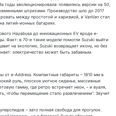
За годы эволюционировала: появились версии на 50,
овременными штрихами. Производство шло до 2017
ировать между простотой и харизмой, и VanVan стал
на литий-ионных батареях.
ервого Hayabusa до инновационных EV вроде e-
ды. Факт: в 70-е такие модели помогли Suzuki выйти
давит на экологию, Suzuki возвращает икону, но без
инает: электричество может быть забавным.
ы от e-Address. Компактные габариты – 1810 мм в
рокий руль, плоское уютное сиденье, массивные
товую гамму, где ретро встречает неон, – и вуаля,
ть, чтобы перемещение стало развлечением". Звучит
суперспидов – зато полная свобода для прогулок.