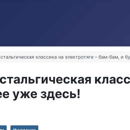
остальгическая классика на электротяге – бам-бам, и б
остальгическая класс
ее уже здесь!
ли
Инновации