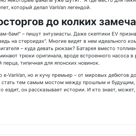
 но некоторые фанаты уже шутят: "А где место для пикн
пет, который делал VanVan легендой.
восторгов до колких замеч
ам-бам!" – пишут энтузиасты. Даже скептики EV призна
ведь на стероидах". Многие видят в нем идеального ко
игателя – куда девать рюкзак? Батарея вместо топливно
минают трюки оригинала, вроде встроенного насоса в р
 перца, типичная для японских новинок.
ко e-VanVan, но и кучу премьер – от мировых дебютов 
т стать тем самым мостом между прошлым и будущим, г
то ездит, он рассказывает истории. И кто знает, може
еров: 13 медалей и путь к Шанхаю