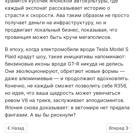
хранится кусочек японской автокультуры, где
каждый экспонат рассказывает историю о
страсти к скорости. Ава таким образом не просто
получает деньги на инфраструктуру, но и
продвигает локальный бизнес, показывая, что
провинция может быть круче мегаполисов.
В эпоху, когда электромобили вроде Tesla Model S
Plaid крадут шоу, такие инициативы напоминают:
бензиновые иконы вроде GT-R никуда не делись.
Они эволюционируют, обретают новые формы —
даже алюминиевые — и продолжают вдохновлять.
Конечно, не каждый сможет позволить себе R356,
но идея, что ваша щедрость может увенчаться
ревом V6 на треке, заслуживает аплодисментов.
Япония снова доказывает: в автомире нет предела
фантазии. А вы бы рискнули?
Предыдущий: Водородный велосипед U200: Япония газует на
Следующий: 
Назад
Вперед