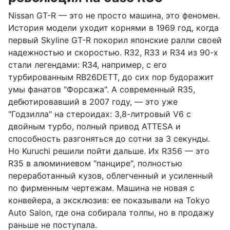
Nissan GT-R — это не просто машина, это феномен.
История модели уходит корнями в 1969 год, когда
первый Skyline GT-R покорил японские ралли своей
надежностью и скоростью. R32, R33 и R34 из 90-х
стали легендами: R34, например, с его
турбированным RB26DETT, до сих пор будоражит
умы фанатов "Форсажа". А современный R35,
дебютировавший в 2007 году, — это уже
"Годзилла" на стероидах: 3,8-литровый V6 с
двойным турбо, полный привод ATTESA и
способность разгоняться до сотни за 3 секунды.
Но Kuruchi решили пойти дальше. Их R356 — это
R35 в алюминиевом "панцире", полностью
переработанный кузов, облегченный и усиленный
по фирменным чертежам. Машина не новая с
конвейера, а эксклюзив: ее показывали на Tokyo
Auto Salon, где она собирала толпы, но в продажу
раньше не поступала.