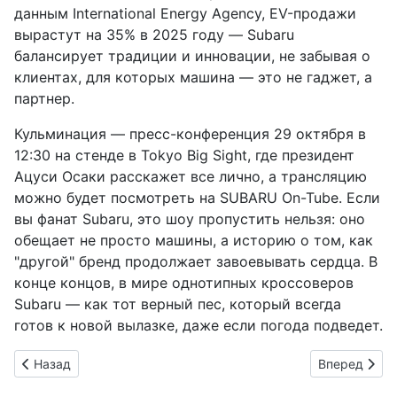
данным International Energy Agency, EV-продажи
вырастут на 35% в 2025 году — Subaru
балансирует традиции и инновации, не забывая о
клиентах, для которых машина — это не гаджет, а
партнер.
Кульминация — пресс-конференция 29 октября в
12:30 на стенде в Tokyo Big Sight, где президент
Ацуси Осаки расскажет все лично, а трансляцию
можно будет посмотреть на SUBARU On-Tube. Если
вы фанат Subaru, это шоу пропустить нельзя: оно
обещает не просто машины, а историю о том, как
"другой" бренд продолжает завоевывать сердца. В
конце концов, в мире однотипных кроссоверов
Subaru — как тот верный пес, который всегда
готов к новой вылазке, даже если погода подведет.
Предыдущий: Охота на монстров вместо ремонта шин: Monst
Следующий: 
Назад
Вперед