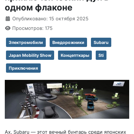
одном флаконе
Информация о материале
Опубликовано: 15 октября 2025
Просмотров: 175
Электромобили
Внедорожники
Subaru
Japan Mobility Show
Концепткары
Sti
Приключения
Ах, Subaru — этот вечный бунтарь среди японских