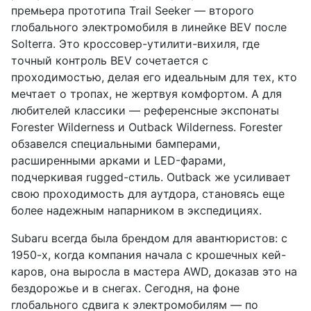
премьера прототипа Trail Seeker — второго
глобального электромобиля в линейке BEV после
Solterra. Это кроссовер-утилити-вихиля, где
точный контроль BEV сочетается с
проходимостью, делая его идеальным для тех, кто
мечтает о тропах, не жертвуя комфортом. А для
любителей классики — референсные экспонаты
Forester Wilderness и Outback Wilderness. Forester
обзавелся специальными бамперами,
расширенными арками и LED-фарами,
подчеркивая rugged-стиль. Outback же усиливает
свою проходимость для аутдора, становясь еще
более надежным напарником в экспедициях.
Subaru всегда была брендом для авантюристов: с
1950-х, когда компания начала с крошечных кей-
каров, она выросла в мастера AWD, доказав это на
бездорожье и в снегах. Сегодня, на фоне
глобального сдвига к электромобилям — по