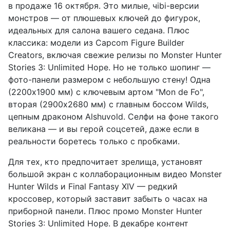
в продаже 16 октября. Это милые, чibi-версии
монстров — от плюшевых ключей до фигурок,
идеальных для салона вашего седана. Плюс
классика: модели из Capcom Figure Builder
Creators, включая свежие релизы по Monster Hunter
Stories 3: Unlimited Hope. Но не только шопинг —
фото-панели размером с небольшую стену! Одна
(2200x1900 мм) с ключевым артом "Mon de Fo",
вторая (2900x2680 мм) с главным боссом Wilds,
цепным драконом Alshuvold. Селфи на фоне такого
великана — и вы герой соцсетей, даже если в
реальности боретесь только с пробками.
Для тех, кто предпочитает зрелища, установят
большой экран с коллаборационным видео Monster
Hunter Wilds и Final Fantasy XIV — редкий
кроссовер, который заставит забыть о часах на
приборной панели. Плюс промо Monster Hunter
Stories 3: Unlimited Hope. В декабре контент