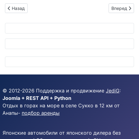
Предыдущий: Автомобильный самурай: как "Auto Tech Base Sh
Следующий: S
Назад
Вперед
© 2012-
2026
Поддержка и продвижение
JediG
:
Joomla + REST API + Python
Отдых в горах на море в селе Сукко в 12 км от
Анапы-
подбор аренды
Японские автомобили от японского дилера без