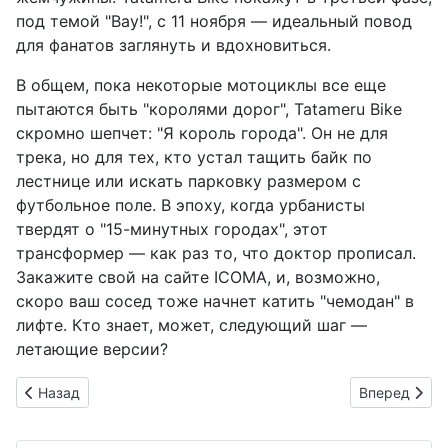
под темой "Вау!", с 11 ноября — идеальный повод
для фанатов заглянуть и вдохновиться.
В общем, пока некоторые мотоциклы все еще
пытаются быть "королями дорог", Tatameru Bike
скромно шепчет: "Я король города". Он не для
трека, но для тех, кто устал тащить байк по
лестнице или искать парковку размером с
футбольное поле. В эпоху, когда урбанисты
твердят о "15-минутных городах", этот
трансформер — как раз то, что доктор прописал.
Закажите свой на сайте ICOMA, и, возможно,
скоро ваш сосед тоже начнет катить "чемодан" в
лифте. Кто знает, может, следующий шаг —
летающие версии?
Предыдущий: Jeep SPOTICAR в Осаке: Где подержанные вн
Следующий: 
Назад
Вперед