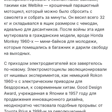
такими как Welbike — крошечный парашютный
мотоцикл, который можно было сбросить с
самолета и собрать за минуты. Он весил всего 32
кг и складывался в ящик размером с чемодан,
идеально для десантников. После войны эта идея
мутировала в гражданские модели, вроде Honda
Monkey 1960-х — мини-байков для молодежи,
которые помещались в багажник и дарили свободу
на выходных.
С приходом электродвигателей все завертелось
по-новому. Электромотоциклы эволюционировали
от нишевых экспериментов, как немецкий Rokon
1960-х с электрическим приводом для
бездорожья, к современным хитам. Good Design
Award, учрежденная в Японии в 1957 году для
продвижения инновационного дизайна,
неоднократно чествовала подобные прорывы: от
Toyota Prius в 1998-м за революционный