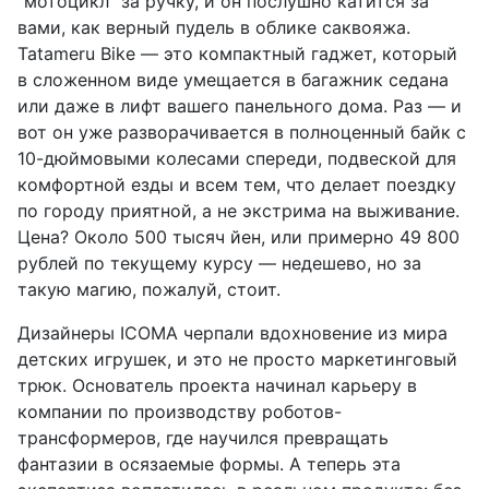
"мотоцикл" за ручку, и он послушно катится за
вами, как верный пудель в облике саквояжа.
Tatameru Bike — это компактный гаджет, который
в сложенном виде умещается в багажник седана
или даже в лифт вашего панельного дома. Раз — и
вот он уже разворачивается в полноценный байк с
10-дюймовыми колесами спереди, подвеской для
комфортной езды и всем тем, что делает поездку
по городу приятной, а не экстрима на выживание.
Цена? Около 500 тысяч йен, или примерно 49 800
рублей по текущему курсу — недешево, но за
такую магию, пожалуй, стоит.
Дизайнеры ICOMA черпали вдохновение из мира
детских игрушек, и это не просто маркетинговый
трюк. Основатель проекта начинал карьеру в
компании по производству роботов-
трансформеров, где научился превращать
фантазии в осязаемые формы. А теперь эта