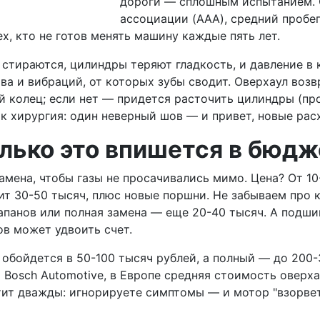
дороги — сплошным испытанием. 
ассоциации (AAA), средний пробе
х, кто не готов менять машину каждые пять лет.
тираются, цилиндры теряют гладкость, и давление в к
ва и вибраций, от которых зубы сводит. Оверхаул воз
й колец; если нет — придется расточить цилиндры (про
ак хирургия: один неверный шов — и привет, новые рас
лько это впишется в бюдж
амена, чтобы газы не просачивались мимо. Цена? От 10
ит 30-50 тысяч, плюс новые поршни. Не забываем про к
апанов или полная замена — еще 20-40 тысяч. А подши
ов может удвоить счет.
 обойдется в 50-100 тысяч рублей, а полный — до 200
та Bosch Automotive, в Европе средняя стоимость оверх
атит дважды: игнорируете симптомы — и мотор "взорве