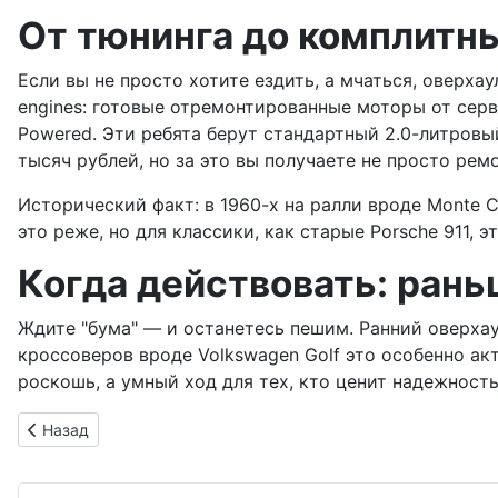
От тюнинга до комплитны
Если вы не просто хотите ездить, а мчаться, оверха
engines: готовые отремонтированные моторы от серви
Powered. Эти ребята берут стандартный 2.0-литров
тысяч рублей, но за это вы получаете не просто ремо
Исторический факт: в 1960-х на ралли вроде Monte
это реже, но для классики, как старые Porsche 911,
Когда действовать: рань
Ждите "бума" — и останетесь пешим. Ранний оверхаул
кроссоверов вроде Volkswagen Golf это особенно акт
роскошь, а умный ход для тех, кто ценит надежность
Предыдущий: Fiat 500 Hybrid: Итальянский флирт с экологие
Назад