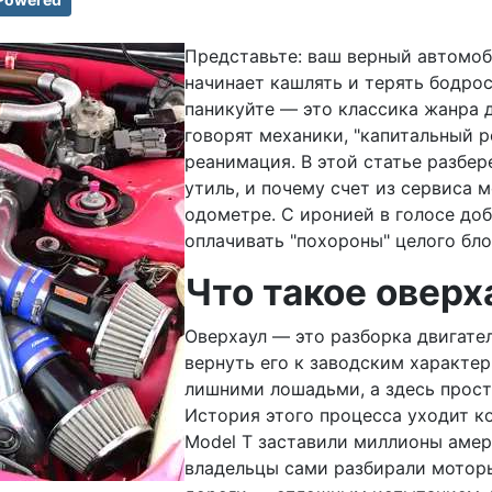
Представьте: ваш верный автомоб
начинает кашлять и терять бодро
паникуйте — это классика жанра д
говорят механики, "капитальный р
реанимация. В этой статье разбер
утиль, и почему счет из сервиса 
одометре. С иронией в голосе доб
оплачивать "похороны" целого бло
Что такое оверх
Оверхаул — это разборка двигател
вернуть его к заводским характер
лишними лошадьми, а здесь просто
История этого процесса уходит ко
Model T заставили миллионы амер
владельцы сами разбирали моторы