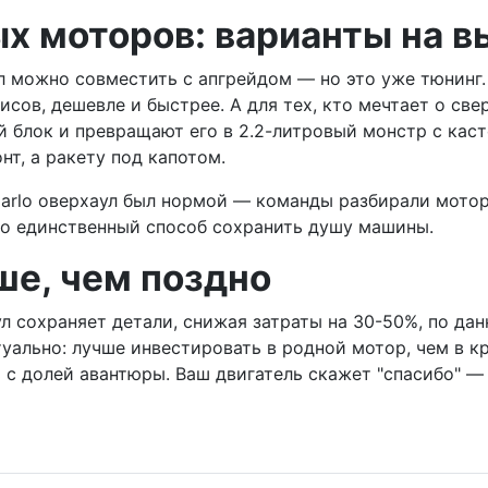
х моторов: варианты на в
ул можно совместить с апгрейдом — но это уже тюнинг. 
сов, дешевле и быстрее. А для тех, кто мечтает о све
ый блок и превращают его в 2.2-литровый монстр с ка
нт, а ракету под капотом.
 Carlo оверхаул был нормой — команды разбирали мот
 это единственный способ сохранить душу машины.
ше, чем поздно
 сохраняет детали, снижая затраты на 30-50%, по данн
уально: лучше инвестировать в родной мотор, чем в кр
 с долей авантюры. Ваш двигатель скажет "спасибо" — 
й, где механика правит бал