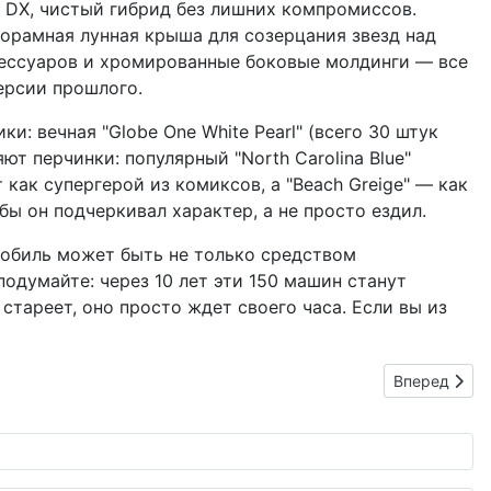
D DX, чистый гибрид без лишних компромиссов.
анорамная лунная крыша для созерцания звезд над
ксессуаров и хромированные боковые молдинги — все
версии прошлого.
: вечная "Globe One White Pearl" (всего 30 штук
ют перчинки: популярный "North Carolina Blue"
 как супергерой из комиксов, а "Beach Greige" — как
ы он подчеркивал характер, а не просто ездил.
омобиль может быть не только средством
подумайте: через 10 лет эти 150 машин станут
 стареет, оно просто ждет своего часа. Если вы из
Следующий: 
Вперед