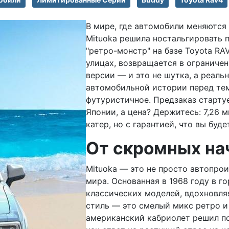
В мире, где автомобили меняются 
Mituoka решила ностальгировать 
"ретро-монстр" на базе Toyota RA
улицах, возвращается в ограниче
версии — и это не шутка, а реаль
автомобильной истории перед тем
футуристичное. Предзаказ стартуе
Японии, а цена? Держитесь: 7,26 
катер, но с гарантией, что вы буд
От скромных на
Mituoka — это не просто автопро
мира. Основанная в 1968 году в г
классических моделей, вдохновля
стиль — это смелый микс ретро и
американский кабриолет решил по