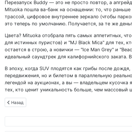
Перезапуск Buddy — это не просто повтор, а апгрей
Mituoka пошла ва-банк на оснащении: то, что раньше
трассой, цифровое внутреннее зеркало (чтобы парко
это теперь по умолчанию. Получается, за те же день
Цвета? Mituoka отобрала пять самых аппетитных, что
для истинных пуристов) и "MJ Black Mica" для тех, 
остается в строю, а новички — "Ice Man Grey" и "Bea
идеальный саундтрек для калифорнийского заката. В
В эпоху, когда SUV плодятся как грибы после дождя
передвижения, но и билетом в параллельную реальнос
легендой на аукционах, а вы — владельцем кусочка я
тех, кто ценит уникальность больше, чем массовый ш
Предыдущий: o9 Solutions присоединяется к Catena-X: Авт
Назад