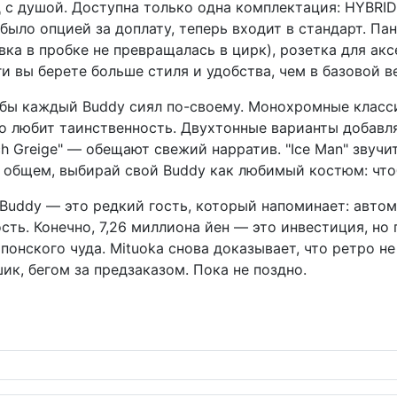
д с душой. Доступна только одна комплектация: HYBRI
 было опцией за доплату, теперь входит в стандарт. П
вка в пробке не превращалась в цирк), розетка для а
ги вы берете больше стиля и удобства, чем в базовой 
бы каждый Buddy сиял по-своему. Монохромные классики
кто любит таинственность. Двухтонные варианты добавля
ch Greige" — обещают свежий нарратив. "Ice Man" звучит
 общем, выбирай свой Buddy как любимый костюм: чтоб
, Buddy — это редкий гость, который напоминает: авт
ть. Конечно, 7,26 миллиона йен — это инвестиция, но 
понского чуда. Mituoka снова доказывает, что ретро не
ик, бегом за предзаказом. Пока не поздно.
омобильный мир наконец-то научится делиться данными