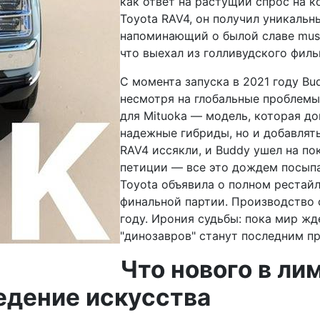
как ответ на растущий спрос на 
Toyota RAV4, он получил уникаль
напоминающий о былой славе muscl
что выехал из голливудского филь
С момента запуска в 2021 году Bu
несмотря на глобальные проблемы 
для Mituoka — модель, которая до
надежные гибриды, но и добавлят
RAV4 иссякли, и Buddy ушел на по
петиции — все это дождем посыпал
Toyota объявила о полном рестайл
финальной партии. Производство с
году. Ирония судьбы: пока мир жд
"динозавров" станут последним п
Что нового в ли
едение искусства