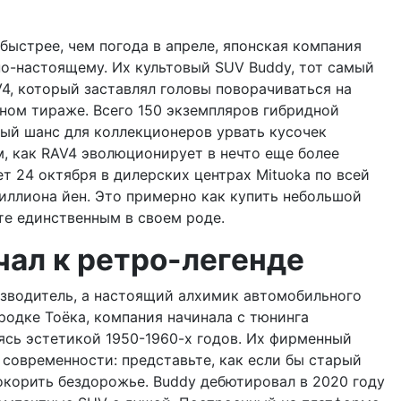
быстрее, чем погода в апреле, японская компания
по-настоящему. Их культовый SUV Buddy, тот самый
V4, который заставлял головы поворачиваться на
нном тираже. Всего 150 экземпляров гибридной
ный шанс для коллекционеров урвать кусочек
, как RAV4 эволюционирует в нечто еще более
т 24 октября в дилерских центрах Mituoka по всей
миллиона йен. Это примерно как купить небольшой
ете единственным в своем роде.
чал к ретро-легенде
изводитель, а настоящий алхимик автомобильного
ородке Тоёка, компания начинала с тюнинга
ясь эстетикой 1950-1960-х годов. Их фирменный
 современности: представьте, как если бы старый
корить бездорожье. Buddy дебютировал в 2020 году