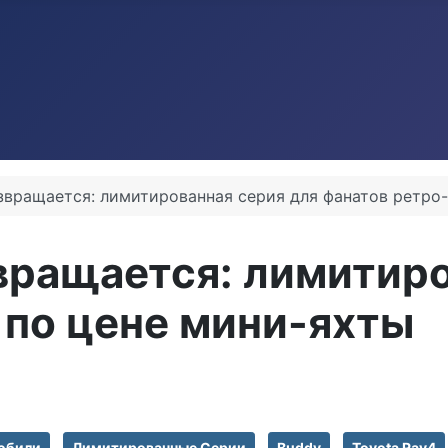
вращается: лимитированная серия для фанатов ретро
вращается: лимитиро
 по цене мини-яхты
обили
Лимитированные Серии
Buddy
Toyota Rav4