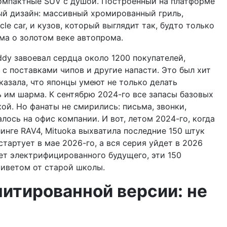
компактные SUV с душой. Построенный на платформе
ный дизайн: массивный хромированный гриль,
e car, и кузов, который выглядит так, будто только
ма о золотом веке автопрома.
ddy завоевал сердца около 1200 покупателей,
с поставками чипов и другие напасти. Это был хит
казала, что японцы умеют не только делать
ь им шарма. К сентябрю 2024-го все запасы базовых
кой. Но фанаты не смирились: письма, звонки,
ось на офис компании. И вот, летом 2024-го, когда
инге RAV4, Mituoka выхватила последние 150 штук
тартует в мае 2026-го, а вся серия уйдет в 2026
ет электрифицированного будущего, эти 150
риветом от старой школы.
митированной версии: не