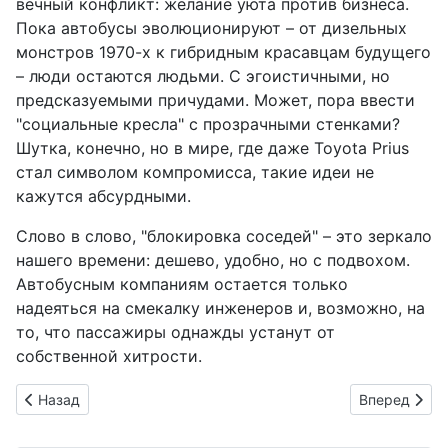
вечный конфликт: желание уюта против бизнеса.
Пока автобусы эволюционируют – от дизельных
монстров 1970-х к гибридным красавцам будущего
– люди остаются людьми. С эгоистичными, но
предсказуемыми причудами. Может, пора ввести
"социальные кресла" с прозрачными стенками?
Шутка, конечно, но в мире, где даже Toyota Prius
стал символом компромисса, такие идеи не
кажутся абсурдными.
Слово в слово, "блокировка соседей" – это зеркало
нашего времени: дешево, удобно, но с подвохом.
Автобусным компаниям остается только
надеяться на смекалку инженеров и, возможно, на
то, что пассажиры однажды устанут от
собственной хитрости.
Предыдущий: Nissan в вихре корректировок: убытки на 300
Следующий: 
Назад
Вперед