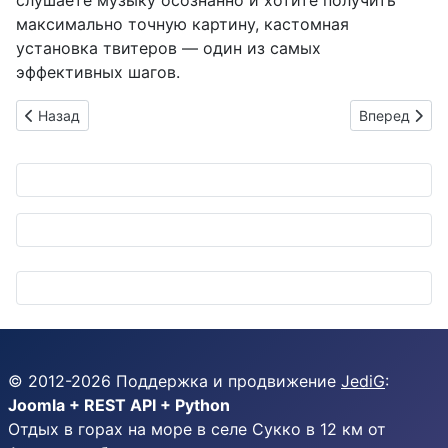
максимально точную картину, кастомная
установка твитеров — один из самых
эффективных шагов.
Предыдущий: Как правильно снимать пластиковые клипсы в 
Следующий: T
Назад
Вперед
© 2012-
2026
Поддержка и продвижение
JediG
:
Joomla + REST API + Python
Отдых в горах на море в селе Сукко в 12 км от