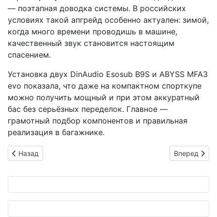
— поэтапная доводка системы. В российских
условиях такой апгрейд особенно актуален: зимой,
когда много времени проводишь в машине,
качественный звук становится настоящим
спасением.
Установка двух DinAudio Esosub B9S и ABYSS MFA3
evo показала, что даже на компактном спорткупе
можно получить мощный и при этом аккуратный
бас без серьёзных переделок. Главное —
грамотный подбор компонентов и правильная
реализация в багажнике.
Предыдущий: Японские тюнеры построили уникальный EV на
Следующий: 
Назад
Вперед