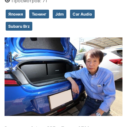
Просмотров: 71
Япония
Тюнинг
Jdm
Car Audio
Subaru Brz