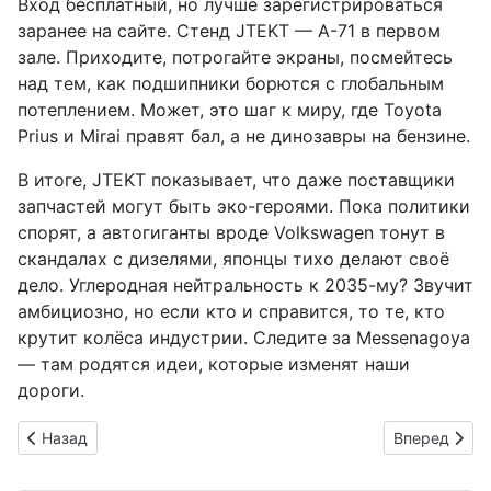
Вход бесплатный, но лучше зарегистрироваться
заранее на сайте. Стенд JTEKT — A-71 в первом
зале. Приходите, потрогайте экраны, посмейтесь
над тем, как подшипники борются с глобальным
потеплением. Может, это шаг к миру, где Toyota
Prius и Mirai правят бал, а не динозавры на бензине.
В итоге, JTEKT показывает, что даже поставщики
запчастей могут быть эко-героями. Пока политики
спорят, а автогиганты вроде Volkswagen тонут в
скандалах с дизелями, японцы тихо делают своё
дело. Углеродная нейтральность к 2035-му? Звучит
амбициозно, но если кто и справится, то те, кто
крутит колёса индустрии. Следите за Messenagoya
— там родятся идеи, которые изменят наши
дороги.
Предыдущий: Автомойка: От Самурайского Блеска до Мега-
Следующий: 
Назад
Вперед