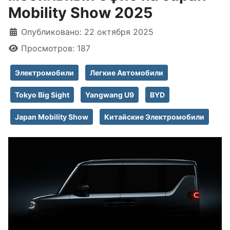
Mobility Show 2025
Информация о материале
Опубликовано: 22 октября 2025
Просмотров: 187
Электромобили
Легкие Автомобили
Tokyo Big Sight
Yangwang U9
BYD
Japan Mobility Show
Китайские Электромобили