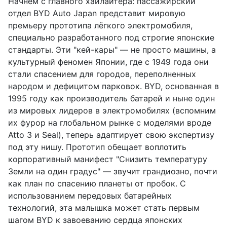
Начнём с главного хайлайтера: пассажирский
отдел BYD Auto Japan представит мировую
премьеру прототипа лёгкого электромобиля,
специально разработанного под строгие японские
стандарты. Эти "кей-кары" — не просто машины, а
культурный феномен Японии, где с 1949 года они
стали спасением для городов, переполненных
народом и дефицитом парковок. BYD, основанная в
1995 году как производитель батарей и ныне один
из мировых лидеров в электромобилях (вспомним
их фурор на глобальном рынке с моделями вроде
Atto 3 и Seal), теперь адаптирует свою экспертизу
под эту нишу. Прототип обещает воплотить
корпоративный манифест "Снизить температуру
Земли на один градус" — звучит грандиозно, почти
как план по спасению планеты от пробок. С
использованием передовых батарейных
технологий, эта малышка может стать первым
шагом BYD к завоеванию сердца японских