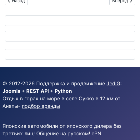
Предыдущий: JTEKT на Messenagoya 2025: Японцы обещают 
Следующий: B
Назад
Вперед
© 2012-
2026
Поддержка и продвижение
JediG
:
Joomla + REST API + Python
Отдых в горах на море в селе Сукко в 12 км от
Анапы-
подбор аренды
Японские автомобили от японского дилера без
третьих лиц! Общение на русском! ePN