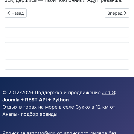
JLR, держись — твои поклонники ждут реванша.
Предыдущий: FORVIA HELLA зажигает перед: FlatLight выход
Следующий: Д
Назад
Вперед
© 2012-
2026
Поддержка и продвижение
JediG
:
Joomla + REST API + Python
Отдых в горах на море в селе Сукко в 12 км от
Анапы-
подбор аренды
Японские автомобили от японского дилера без