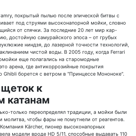
Camry, покрытый пылью после эпической битвы с
ивает под струями высоконапорной мойки, словно
щийся от спячки. За последние 20 лет мир кар-
ю, достойную самурайского эпоса – от грубых
еуклюжие ниндзя, до лазерной точности технологий,
заклинанием чистой воды. В 2005 году, когда Ferrari
томойки еще полагались на старомодные
 это арена, где антикоррозийные покрытия
o Ghibli борется с ветром в "Принцессе Мононоке".
 щеток к
м катанам
лько-только переопределял традиции, а мойки были
и молитва, чтобы фары не помутнели от реагентов.
 Компания Kärcher, пионер высоконапорных
ввела модели вроде HD 5/11, способные выдавать 110