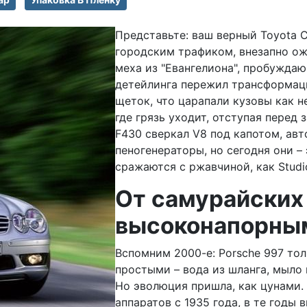
Представьте: ваш верный Toyota 
городским трафиком, внезапно ож
меха из "Евангелиона", пробуждаю
детейлинга пережил трансформаци
щеток, что царапали кузовы как н
где грязь уходит, отступая перед 
F430 сверкал V8 под капотом, ав
пеногенераторы, но сегодня они –
сражаются с ржавчиной, как Studi
От самурайских
высоконапорны
Вспомним 2000-е: Porsche 997 то
простыми – вода из шланга, мыло 
Но эволюция пришла, как цунами.
аппаратов с 1935 года, в те годы 