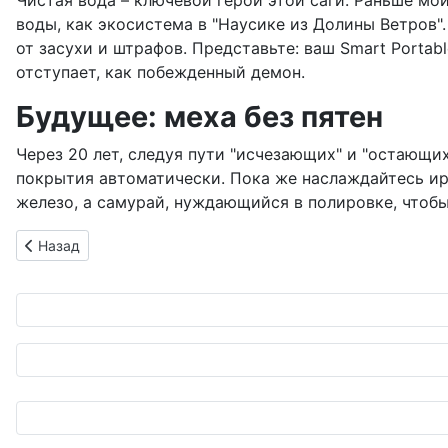
Чистая вода – ключевой герой этой саги. Раньше мо
воды, как экосистема в "Наусике из Долины Ветров".
от засухи и штрафов. Представьте: ваш Smart Portab
отступает, как побежденный демон.
Будущее: меха без пятен
Через 20 лет, следуя пути "исчезающих" и "остающи
покрытия автоматически. Пока же наслаждайтесь иро
железо, а самурай, нуждающийся в полировке, чтобы
Предыдущий: Драматический апгрейд звука для Jeep Wrang
Назад