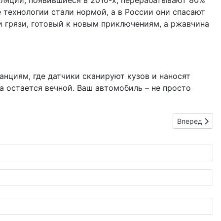
уляции, появившиеся в 2010-х, перерабатывают 80%
е технологии стали нормой, а в России они спасают
ли грязи, готовый к новым приключениям, а ржавчина
анциям, где датчики сканируют кузов и наносят
а остается вечной. Ваш автомобиль – не просто
Следующий: I
Вперед