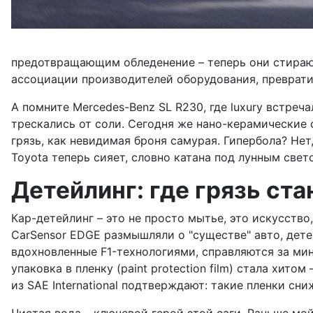
предотвращающим обледенение – теперь они стирают
ассоциации производителей оборудования, преврати
А помните Mercedes-Benz SL R230, где luxury встре
трескались от соли. Сегодня же нано-керамические 
грязь, как невидимая броня самурая. Гипербола? Нет
Toyota теперь сияет, словно катана под лунным свет
Детейлинг: где грязь ст
Кар-детейлинг – это не просто мытье, это искусство
CarSensor EDGE размышляли о "существе" авто, дет
вдохновленные F1-технологиями, справляются за мин
упаковка в пленку (paint protection film) стала хито
из SAE International подтверждают: такие пленки с