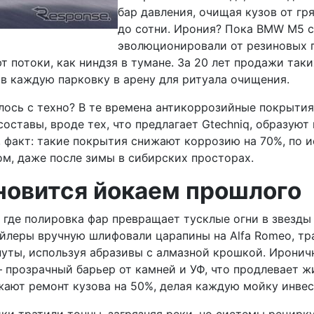
бар давления, очищая кузов от гря
до сотни. Ирония? Пока BMW M5 с
эволюционировали от резиновых п
 потоки, как ниндзя в тумане. За 20 лет продажи та
в каждую парковку в арену для ритуала очищения.
чалось с техно? В те времена антикоррозийные покрыти
составы, вроде тех, что предлагает Gtechniq, образую
, факт: такие покрытия снижают коррозию на 70%, по ис
ом, даже после зимы в сибирских просторах.
ановится йокаем прошлого
, где полировка фар превращает тусклые огни в звезды
ейлеры вручную шлифовали царапины на Alfa Romeo, т
уты, используя абразивы с алмазной крошкой. Иронично
м – прозрачный барьер от камней и УФ, что продлевает ж
нижают ремонт кузова на 50%, делая каждую мойку инв