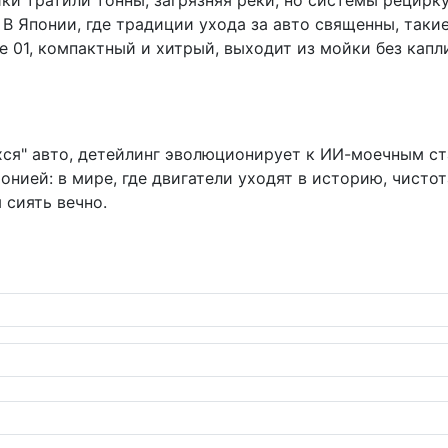
йки тратили тонны, загрязняя реки, но системы рецирк
 В Японии, где традиции ухода за авто священны, таки
le 01, компактный и хитрый, выходит из мойки без кап
хся" авто, детейлинг эволюционирует к ИИ-моечным ст
нией: в мире, где двигатели уходят в историю, чистот
 сиять вечно.
ler JL: меняем динамики на родных местах без лишнего шума