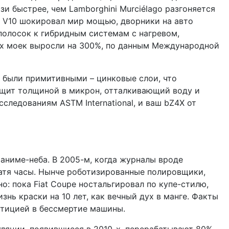
зи быстрее, чем Lamborghini Murciélago разгоняется
 V10 шокировал мир мощью, дворники на авто
олосок к гибридным системам с нагревом,
ких моек выросли на 300%, по данным Международной
я были примитивными – цинковые слои, что
т щит толщиной в микрон, отталкивающий воду и
следованиям ASTM International, и ваш bZ4X от
 аниме-неба. В 2005-м, когда журналы вроде
ратя часы. Нынче роботизированные полировщики,
: пока Fiat Coupe ностальгировал по купе-стилю,
изнь краски на 10 лет, как вечный дух в манге. Факты
естицией в бессмертие машины.