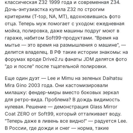
классическая Z32 1999 года и современная Z34.
Дочь-энтузиастка купила Z32 по строгим
критериям (T-top, NA, MT), вдохновившись фото
отца. Теперь муж помогает с уходом: ежедневная
мойка, полировка, даже машины подруг моют в
гараже, набитом Soft99-продуктами. "Время на
мытье — это время на размышления о машине", —
делится владелец. В РФ такие истории знакомы: на
форумах вроде Drive2.ru фанаты JDM делятся фото
"до и после" после тщательной полировки.
Еще один дуэт — Lee и Mimu на зеленых Daihatsu
Mira Gino 2003 года. Они кастомизировали
милашку: фендер-миры вместо боковых зеркал
для ретро-вида. Проблема? В дождь видимость
нулевая. Решение — демонстрация Glass Mirror
Coat ZERO от Soft99, который отталкивает воду.
"Теперь даже в ливень все видно!" — радуется Lee.
В России, где дожди и снег — норма, такие