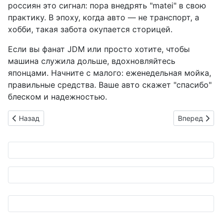
россиян это сигнал: пора внедрять "matei" в свою
практику. В эпоху, когда авто — не транспорт, а
хобби, такая забота окупается сторицей.
Если вы фанат JDM или просто хотите, чтобы
машина служила дольше, вдохновляйтесь
японцами. Начните с малого: еженедельная мойка,
правильные средства. Ваше авто скажет "спасибо"
блеском и надежностью.
Предыдущий: Тест-драйв новой Mazda Roadster RS: машина, 
Следующий: S
Назад
Вперед