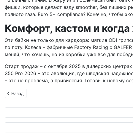
топливных линий. В жару или после часа гонки байк н
фишки, которые делают езду smoother, без лишних ры
полного газа. Euro 5+ compliance? Конечно, чтобы эк
Комфорт, кастом и когда
Эти байки не только для хардкора: мягкие ODI грип
по поту. Колеса – фабричные Factory Racing с GALFE
меняй, что хочешь, но из коробки уже все для побед
Старт продаж – с октября 2025 в дилерских центрах 
350 Pro 2026 – это эволюция, где шведская надежно
– это не проблема, а привилегия. Готовы к новому се
Предыдущий: Subaru Crosstrek S:HEV: Гибрид, который заста
Назад