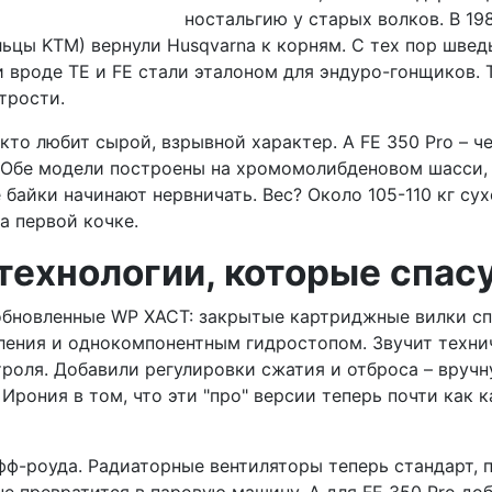
ностальгию у старых волков. В 19
дельцы KTM) вернули Husqvarna к корням. С тех пор шве
ли вроде TE и FE стали эталоном для эндуро-гонщиков.
трости.
, кто любит сырой, взрывной характер. А FE 350 Pro –
. Обе модели построены на хромомолибденовом шасси,
 байки начинают нервничать. Вес? Около 105-110 кг су
а первой кочке.
технологии, которые спасу
а обновленные WP XACT: закрытые картриджные вилки с
ния и однокомпонентным гидростопом. Звучит технично
троля. Добавили регулировки сжатия и отброса – вручн
рония в том, что эти "про" версии теперь почти как к
офф-роуда. Радиаторные вентиляторы теперь стандарт