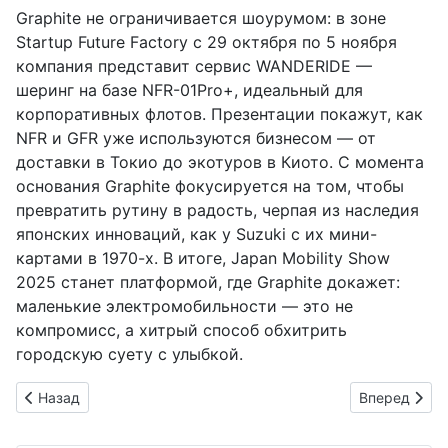
Graphite не ограничивается шоурумом: в зоне
Startup Future Factory с 29 октября по 5 ноября
компания представит сервис WANDERIDE —
шеринг на базе NFR-01Pro+, идеальный для
корпоративных флотов. Презентации покажут, как
NFR и GFR уже используются бизнесом — от
доставки в Токио до экотуров в Киото. С момента
основания Graphite фокусируется на том, чтобы
превратить рутину в радость, черпая из наследия
японских инноваций, как у Suzuki с их мини-
картами в 1970-х. В итоге, Japan Mobility Show
2025 станет платформой, где Graphite докажет:
маленькие электромобильности — это не
компромисс, а хитрый способ обхитрить
городскую суету с улыбкой.
Предыдущий: Mercedes-Benz CLA 180 Urban Stars: Элегантны
Следующий: F
Назад
Вперед