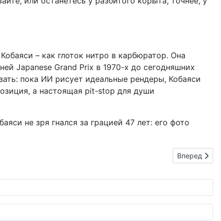
айте, или останетесь у разбитого корыта, точнее, у
Кобаяси – как глоток нитро в карбюратор. Она
ей Japanese Grand Prix в 1970-х до сегодняшних
зать: пока ИИ рисует идеальные рендеры, Кобаяси
озиция, а настоящая pit-stop для души
аяси не зря гнался за грацией 47 лет: его фото
Следующий: 
Вперед