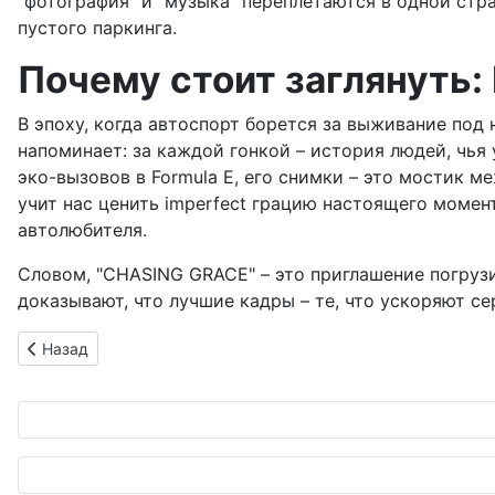
"фотография" и "музыка" переплетаются в одной страс
пустого паркинга.
Почему стоит заглянуть:
В эпоху, когда автоспорт борется за выживание под
напоминает: за каждой гонкой – история людей, чья 
эко-вызовов в Formula E, его снимки – это мостик 
учит нас ценить imperfect грацию настоящего момента
автолюбителя.
Словом, "CHASING GRACE" – это приглашение погрузить
доказывают, что лучшие кадры – те, что ускоряют се
Предыдущий: Классический Mini от Paul Smith: когда брита
Назад