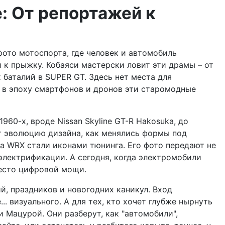
: От репортажей к
фото мотоспорта, где человек и автомобиль
ый к прыжку. Кобаяси мастерски ловит эти драмы – от
 баталий в SUPER GT. Здесь нет места для
то в эпоху смартфонов и дронов эти старомодные
60-х, вроде Nissan Skyline GT-R Hakosuka, до
ет эволюцию дизайна, как менялись формы под
za WRX стали иконами тюнинга. Его фото передают не
 электрификации. А сегодня, когда электромобили
место цифровой мощи.
й, праздников и новогодних каникул. Вход
. визуального. А для тех, кто хочет глубже нырнуть
и Мацурой. Они разберут, как "автомобили",