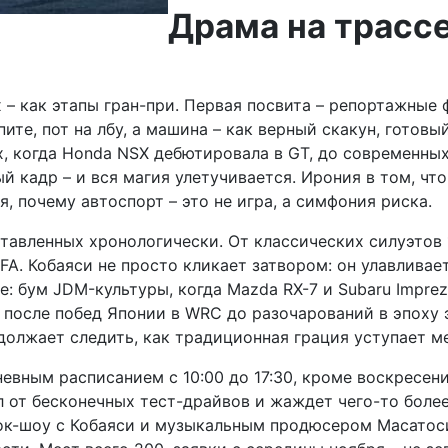
Драма на трассе
 – как этапы гран-при. Первая посвита – репортажные 
пите, пот на лбу, а машина – как верный скакун, готов
, когда Honda NSX дебютировала в GT, до современных
ый кадр – и вся магия улетучивается. Ирония в том, ч
 почему автоспорт – это не игра, а симфония риска.
авленных хронологически. От классических силуэтов 19
LFA. Кобаяси не просто кликает затвором: он улавлива
: бум JDM-культуры, когда Mazda RX-7 и Subaru Impre
ии после побед Японии в WRC до разочарований в эпоху
одолжает следить, как традиционная грация уступает 
евным расписанием с 10:00 до 17:30, кроме воскресени
 от бесконечных тест-драйвов и жаждет чего-то более..
 ток-шоу с Кобаяси и музыкальным продюсером Масатос