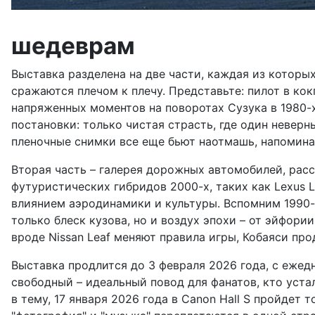
шедеврам
Выставка разделена на две части, каждая из которых
сражаются плечом к плечу. Представьте: пилот в кок
напряженных моментов на поворотах Сузука в 1980-х
постановки: только чистая страсть, где один неверн
пленочные снимки все еще бьют наотмашь, напоминая,
Вторая часть – галерея дорожных автомобилей, расст
футуристических гибридов 2000-х, таких как Lexus 
влиянием аэродинамики и культуры. Вспомним 1990-е
только блеск кузова, но и воздух эпохи – от эйфор
вроде Nissan Leaf меняют правила игры, Кобаяси пр
Выставка продлится до 3 февраля 2026 года, с ежедн
свободный – идеальный повод для фанатов, кто устал
в тему, 17 января 2026 года в Canon Hall S пройдет