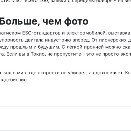
ти. Мест всего 200, заявки с середины ноября – не зев
 Больше, чем фото
 натиском ESG-стандартов и электромобилей, выставка 
упорность двигала индустрию вперед. От пионерских дн
между прошлым и будущим. С лёгкой иронией можно ска
. Если вы в Токио, не пропустите – это не просто эксп
ся в мир, где скорость не убивает, а вдохновляет. Коб
рдцебиение.
нская икона встретилась с модным вихрем