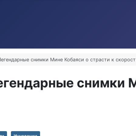
 Легендарные снимки Мине Кобаяси о страсти к скорос
Легендарные снимки 
ли
Инновации