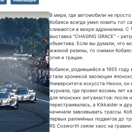
В мире, где автомобили не просто
Кобаяси всегда умел ловить тот с
сливаются в вихре адреналина. С 
выставка "CHASING GRACE" – ретр
объектива. Если вы думали, что м
жженой резины, то снимки Кобаяси
огня и грации.
Кобаяси, родившийся в 1955 году в
стали хроникой эволюции японско
Университета искусств Нихон, он 
журнала, где провел восемь лет к
для японских энтузиастов: после 
перестраивалась, а Kikkaider и др
начинали завоевывать трассы. Коб
первых раллийных подвигов до триу
RS Cosworth сеяли хаос на гравии.