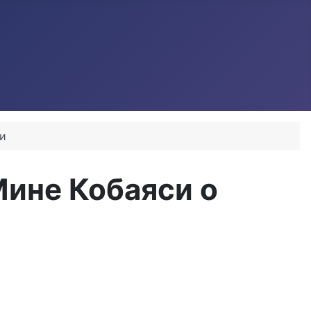
ти
Мине Кобаяси о