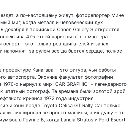
 ездят, а по-настоящему живут, фоторепортер Мине
амый миг, когда металл и человеческий дух
19 декабря в токийской Canon Gallery S откроется
оспектива 47-летней карьеры этого мастера
отоспорт – это только рев двигателей и запах
 напомнят: за рулем всегда бьется сердце, полное
 префектуре Канагава, – это фигура, чьи работы
го автоспорта. Окончив факультет фотографии
в 1970-х нырнул в мир "CAR GRAPHIC" – легендарного
ак штатный фотограф. Те времена были золотой эрой
нефтяного кризиса 1973 года индустрия
угие иконы вроде Toyota Celica GT Rally Car только
аяси фиксировал не просто машины, а их душу – от
мфов в Группе B, когда Lancia Stratos и Ford Escort