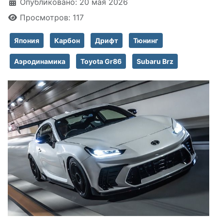
Информация о материале
Опубликовано: 20 мая 2026
Просмотров: 117
Япония
Карбон
Дрифт
Тюнинг
Аэродинамика
Toyota Gr86
Subaru Brz