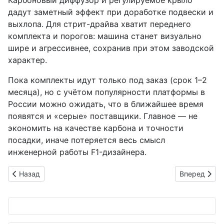
Карбоновый диффузор и регулируемое крыло
дадут заметный эффект при доработке подвески и
выхлопа. Для стрит-драйва хватит переднего
комплекта и порогов: машина станет визуально
шире и агрессивнее, сохранив при этом заводской
характер.
Пока комплекты идут только под заказ (срок 1–2
месяца), но с учётом популярности платформы в
России можно ожидать, что в ближайшее время
появятся и «серые» поставщики. Главное — не
экономить на качестве карбона и точности
посадки, иначе потеряется весь смысл
инженерной работы F1-дизайнера.
Предыдущий: LE VOLANT CARS MEET 2026 Yokohama: Nissan 
Следующий: 
Назад
Вперед