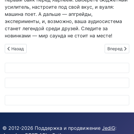
усилитель, настроите под свой вкус, и вуаля:
машина поет. А дальше — апгрейды,
эксперименты, и, возможно, ваша аудиосистема
станет легендой среди друзей. Следите за
новинками — мир саунда не стоит на месте!
Предыдущий: Nissan Tecton: Новый SUV, который выглядит к
Следующий: 
Назад
Вперед
© 2012-
2026
Поддержка и продвижение
JediG
: