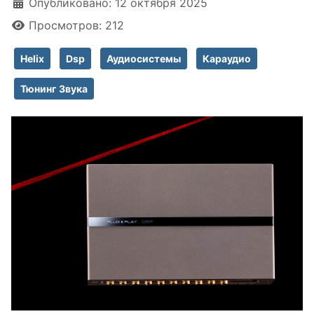
Информация о материале
Опубликовано: 12 октября 2025
Просмотров: 212
Helix
Dsp
Аудиосистемы
Караудио
Тюнинг Звука