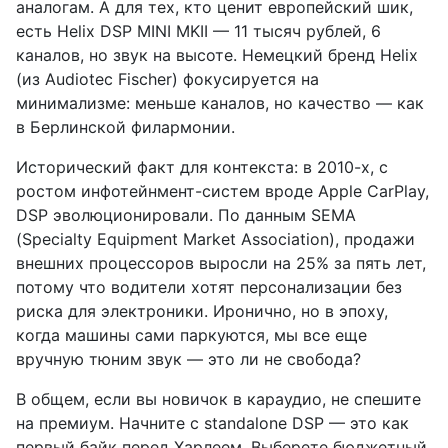
аналогам. А для тех, кто ценит европейский шик,
есть Helix DSP MINI MKII — 11 тысяч рублей, 6
каналов, но звук на высоте. Немецкий бренд Helix
(из Audiotec Fischer) фокусируется на
минимализме: меньше каналов, но качество — как
в Берлинской филармонии.
Исторический факт для контекста: в 2010-х, с
ростом инфотейнмент-систем вроде Apple CarPlay,
DSP эволюционировали. По данным SEMA
(Specialty Equipment Market Association), продажи
внешних процессоров выросли на 25% за пять лет,
потому что водители хотят персонализации без
риска для электроники. Иронично, но в эпоху,
когда машины сами паркуются, мы все еще
вручную тюним звук — это ли не свобода?
В общем, если вы новичок в караудио, не спешите
на премиум. Начните с standalone DSP — это как
первый байк перед Харлеем. Выберете бюджетный