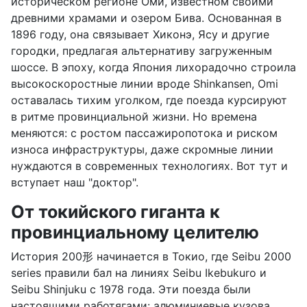
историческом регионе Оми, известном своими
древними храмами и озером Бива. Основанная в
1896 году, она связывает Хиконэ, Ясу и другие
городки, предлагая альтернативу загруженным
шоссе. В эпоху, когда Япония лихорадочно строила
высокоскоростные линии вроде Shinkansen, Omi
оставалась тихим уголком, где поезда курсируют
в ритме провинциальной жизни. Но времена
меняются: с ростом пассажиропотока и риском
износа инфраструктуры, даже скромные линии
нуждаются в современных технологиях. Вот тут и
вступает наш "доктор".
От токийского гиганта к
провинциальному целителю
История 200形 начинается в Токио, где Seibu 2000
series правили бал на линиях Seibu Ikebukuro и
Seibu Shinjuku с 1978 года. Эти поезда были
настоящими работягами: алюминиевые кузова,