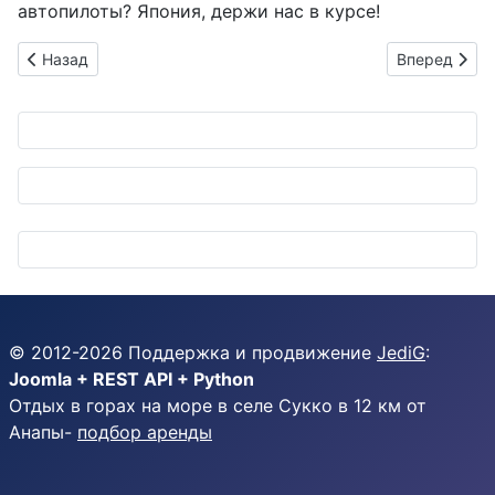
автопилоты? Япония, держи нас в курсе!
Предыдущий: DSP для новичков: как апгрейдить звук в маш
Следующий: 
Назад
Вперед
© 2012-
2026
Поддержка и продвижение
JediG
:
Joomla + REST API + Python
Отдых в горах на море в селе Сукко в 12 км от
Анапы-
подбор аренды