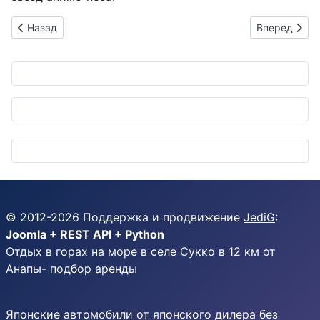
Предыдущий: Доктор на рельсах: японский поезд "Гачакон"
Следующий: 
Назад
Вперед
© 2012-
2026
Поддержка и продвижение
JediG
:
Joomla + REST API + Python
Отдых в горах на море в селе Сукко в 12 км от
Анапы-
подбор аренды
Японские автомобили от японского дилера без