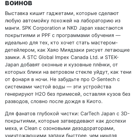
воинов
Выставка кишит гаджетами, которые сделают
любую автомойку похожей на лабораторию из
манги. SPK Corporation и NKD Japan хвастаются
покрытиями и PPF с программами обучения —
идеально для тех, кто хочет стать мастером-
детейлером, как Хаяо Миядзаки рисует летающие
замки. А STC Global Impex Canada Ltd. и STEK-
Japan добавят оконные и кузовные плёнки, от
которых блики на ветровом стекле уйдут, как тени
от фонаря в ночи. Не забудьте про O-Sentech с
системами чистой воды — эти устройства
генерируют H2O без примесей, оставляя кузов без
разводов, словно после дождя в Киото.
Для фанатов глубокой чистки: CarTech Japan с 3D-
покрытиями, которые затвердевают как доспехи
меха, и Clean с озоновыми дезодораторами,
уничтожающими запахи быстрее, чем ниндзя