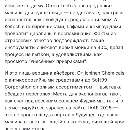
исчезает в дыму. Green Tech Japan предложит
машины для сухого льда — представьте, как грязь
испаряется, как злой дух перед экзорцизмом! А
Keitech с полировщиками, бафами и компаундами
превратит царапины в воспоминание. Факты из
отраслевых отчётов подтверждают: такие
инструменты снижают время мойки на 40%, делая
процесс не пыткой, а удовольствием, как
просмотр "Унесённых призраками".
И это лишь вершина айсберга. От Ichinen Chemicals
с антикоррозийными средствами до Soft99
Corporation с полным ассортиментом — выставка
обещает переполох. Места для экспонентов тают,
как снег под весенним солнцем Фудзиямы, так что
регистрируйтесь заранее на сайте. IAAE 2025 —
это не просто шоу, а портал в будущее, где ваша
машина станет легендой на колёсах, сияющей ярче
звёзд аниме-неба.