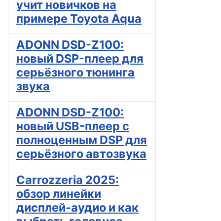
учит новичков на
примере Toyota Aqua
ADONN DSD-Z100:
новый DSP-плеер для
серьёзного тюнинга
звука
ADONN DSD-Z100:
новый USB-плеер с
полноценным DSP для
серьёзного автозвука
Carrozzeria 2025:
обзор линейки
дисплей-аудио и как