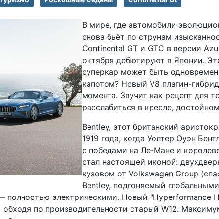
В мире, где автомобили эволюцио
снова бьёт по струнам изысканно
Continental GT и GTC в версии Azu
октября дебютируют в Японии. Это
суперкар может быть одновременн
капотом? Новый V8 плагин-гибрид
момента. Звучит как рецепт для те
расслабиться в кресле, достойном
Bentley, этот британский аристокр
1919 года, когда Уолтер Оуэн Бен
с победами на Ле-Мане и королевс
стал настоящей иконой: двухдвер
кузовом от Volkswagen Group (спа
Bentley, подгоняемый глобальными
— полностью электрическими. Новый "Hyperformance Hyb
обходя по производительности старый W12. Максимум 