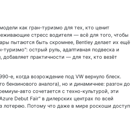
модели как гран-туризмо для тех, кто ценит
леживающие стресс водителя — всё для того, чтобы
кары пытаются быть скромнее, Bentley делает их ещё
н-туризмо": острый руль, адаптивная подвеска и
н, добавляет практичности — для тех, кто везёт
1990-е, когда возрождение под VW вернуло блеск.
 бензинового аналога), но и динамичнее: разгон до
ремиум-авто сочетается с техно-культурой, эти
zure Debut Fair" в дилерских центрах по всей
ез лотерею. Потому что даже в мире роскоши доступ