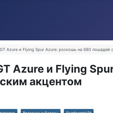
l GT Azure и Flying Spur Azure: роскошь на 680 лошадей
GT Azure и Flying Sp
нским акцентом
нтуризмо
Роскошные Седаны
Continental Gt