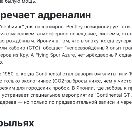
 на былую мощь.
тречает адреналин
"велбиинг" для пассажиров. Bentley позиционирует эти 
нья с массажем, атмосферное освещение, системы, отс
во рождённым. Ирония в том, что в эпоху, когда супер
е или кабрио (GTC), обещает "непревзойдённый опыт гра
еров из Кру. А Flying Spur Azure, четырёхдверный седа
ю.
 1950-е, когда Continental стал фаворитом элиты, или 
только экологичнее (CO2-выбросы ниже, чем у чистого
режим для городских пробок. В Японии, где любовь к п
 устраивает специальное мероприятие "Continental GT A
 дерева — но только по предварительной записи и чер
рыльях