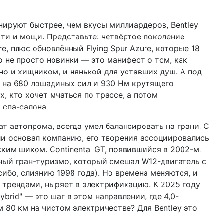
нируют быстрее, чем вкусы миллиардеров, Bentley
сти и мощи. Представьте: четвёртое поколение
re, плюс обновлённый Flying Spur Azure, которые 18
 не просто новинки — это манифест о том, как
о и хищником, и нянькой для уставших душ. А под
 на 680 лошадиных сил и 930 Нм крутящего
х, кто хочет мчаться по трассе, а потом
 спа-салона.
ат автопрома, всегда умел балансировать на грани. С
тли основал компанию, его творения ассоциировались
ким шиком. Continental GT, появившийся в 2002-м,
ный гран-туризмо, который смешал W12-двигатель с
сибо, слиянию 1998 года). Но времена меняются, и
 трендами, ныряет в электрификацию. К 2025 году
rid" — это шаг в этом направлении, где 4,0-
80 км на чистом электричестве? Для Bentley это