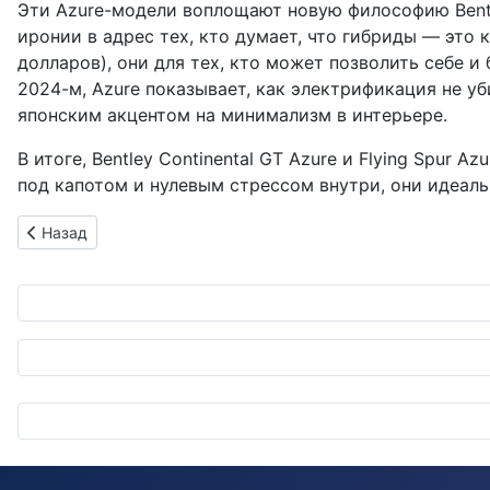
Эти Azure-модели воплощают новую философию Bentley
иронии в адрес тех, кто думает, что гибриды — это 
долларов), они для тех, кто может позволить себе и 
2024-м, Azure показывает, как электрификация не уб
японским акцентом на минимализм в интерьере.
В итоге, Bentley Continental GT Azure и Flying Spur
под капотом и нулевым стрессом внутри, они идеаль
Предыдущий: Joby Aviation взлетает над Калифорнией: элек
Назад