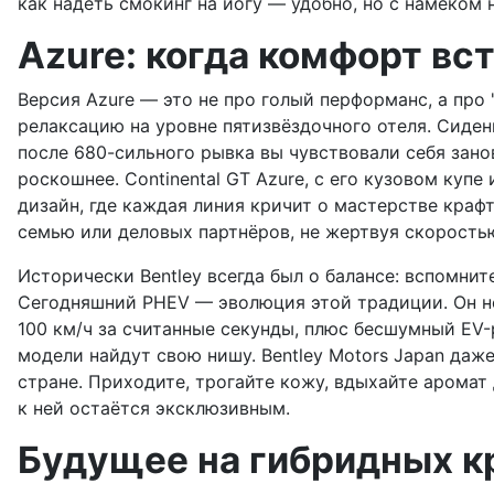
как надеть смокинг на йогу — удобно, но с намёком
Azure: когда комфорт вс
Версия Azure — это не про голый перформанс, а про 
релаксацию на уровне пятизвёздочного отеля. Сиде
после 680-сильного рывка вы чувствовали себя зано
роскошнее. Continental GT Azure, с его кузовом куп
дизайн, где каждая линия кричит о мастерстве крафт
семью или деловых партнёров, не жертвуя скорость
Исторически Bentley всегда был о балансе: вспомните
Сегодняшний PHEV — эволюция этой традиции. Он не 
100 км/ч за считанные секунды, плюс бесшумный EV-
модели найдут свою нишу. Bentley Motors Japan даже
стране. Приходите, трогайте кожу, вдыхайте аромат
к ней остаётся эксклюзивным.
Будущее на гибридных к