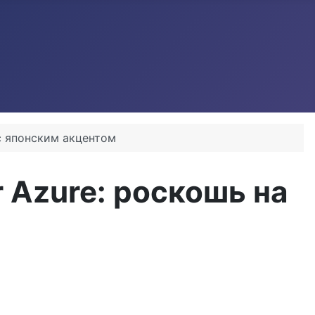
 с японским акцентом
ur Azure: роскошь на