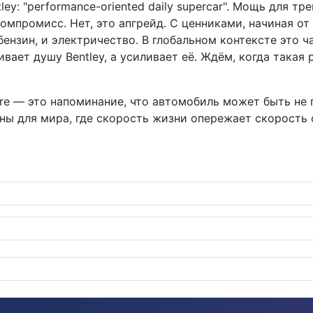
: "performance-oriented daily supercar". Мощь для тре
компромисс. Нет, это апгрейд. С ценниками, начиная о
бензин, и электричество. В глобальном контексте это ча
ивает душу Bentley, а усиливает её. Ждём, когда така
 Azure — это напоминание, что автомобиль может быть н
ны для мира, где скорость жизни опережает скорость с
трическое воздушное такси показывает класс