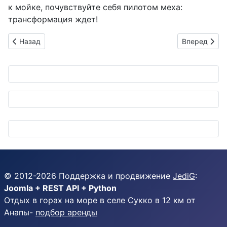
к мойке, почувствуйте себя пилотом меха:
трансформация ждет!
Предыдущий: Bridgestone возвращает старые шины в игру: п
Следующий: 
Назад
Вперед
© 2012-
2026
Поддержка и продвижение
JediG
:
Joomla + REST API + Python
Отдых в горах на море в селе Сукко в 12 км от
Анапы-
подбор аренды