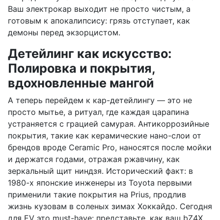
Ваш электрокар выходит не просто чистым, а
готовым к апокалипсису: грязь отступает, как
демоны перед экзорцистом.
Детейлинг как искусство:
Полировка и покрытия,
вдохновленные мангой
А теперь перейдем к кар-детейлингу — это не
просто мытье, а ритуал, где каждая царапина
устраняется с грацией самурая. Антикоррозийные
покрытия, такие как керамические нано-слои от
брендов вроде Ceramic Pro, наносятся после мойки
и держатся годами, отражая ржавчину, как
зеркальный щит ниндзя. Исторический факт: в
1980-х японские инженеры из Toyota первыми
применили такие покрытия на Prius, продлив
жизнь кузовам в соленых зимах Хоккайдо. Сегодня
для EV это must-have: представьте, как ваш bZ4X,