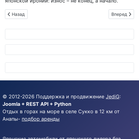
японской иронии: износ – не конец, а начало.
Предыдущий: Denso Ten и Nexy Electronics: VCU как суперг
Следующий: 
Назад
Вперед
© 2012-
2026
Поддержка и продвижение
JediG
:
Joomla + REST API + Python
Отдых в горах на море в селе Сукко в 12 км от
Анапы-
подбор аренды
Японские автомобили от японского дилера без