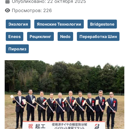
Информация о материале
Опубликовано: 22 октября 2025
Просмотров: 226
Экология
Японские Технологии
Bridgestone
Eneos
Рециклинг
Nedo
Переработка Шин
Пиролиз