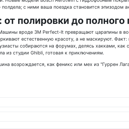
ни. Новые модели Bosch Aerotwin с гидрофобным покры
 полдела; с ними ваша поездка становится эпизодом ан
: от полировки до полног
Машины вроде 3M Perfect-It превращают царапины в во
еркивают естественную красоту, а не маскируют. Факт
энтузиасты собираются на форумах, делясь хакками, как
а из студии Ghibli, готовая к приключениям.
шина возрождается, как феникс или мех из "Гуррен Лага
амеком на V8 – звезда возвращается?