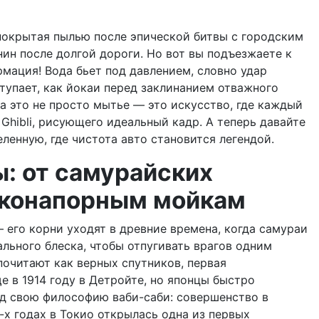
 покрытая пылью после эпической битвы с городским
ин после долгой дороги. Но вот вы подъезжаете к
мация! Вода бьет под давлением, словно удар
ступает, как йокаи перед заклинанием отважного
а это не просто мытье — это искусство, где каждый
 Ghibli, рисующего идеальный кадр. А теперь давайте
ленную, где чистота авто становится легендой.
ы: от самурайских
оконапорным мойкам
 его корни уходят в древние времена, когда самураи
льного блеска, чтобы отпугивать врагов одним
почитают как верных спутников, первая
 в 1914 году в Детройте, но японцы быстро
од свою философию ваби-саби: совершенство в
0-х годах в Токио открылась одна из первых