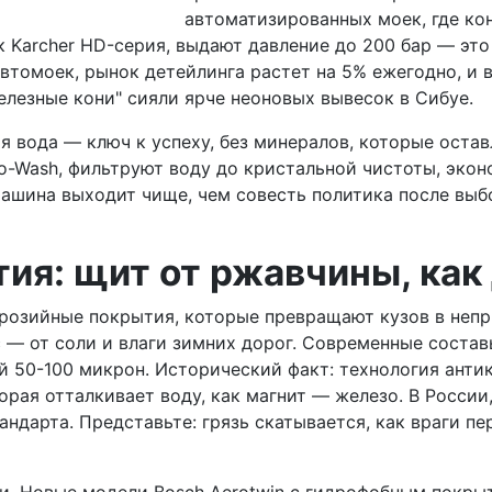
автоматизированных моек, где кон
к Karcher HD-серия, выдают давление до 200 бар — эт
томоек, рынок детейлинга растет на 5% ежегодно, и 
елезные кони" сияли ярче неоновых вывесок в Сибуе.
ая вода — ключ к успеху, без минералов, которые оста
o-Wash, фильтруют воду до кристальной чистоты, экон
шина выходит чище, чем совесть политика после выбор
ия: щит от ржавчины, как
озийные покрытия, которые превращают кузов в непри
 — от соли и влаги зимних дорог. Современные составы,
й 50-100 микрон. Исторический факт: технология ант
торая отталкивает воду, как магнит — железо. В России
андарта. Представьте: грязь скатывается, как враги п