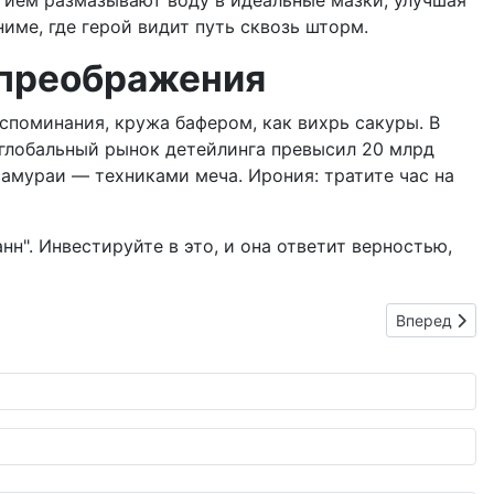
тием размазывают воду в идеальные мазки, улучшая
име, где герой видит путь сквозь шторм.
о преображения
споминания, кружа бафером, как вихрь сакуры. В
: глобальный рынок детейлинга превысил 20 млрд
 самураи — техниками меча. Ирония: тратите час на
нн". Инвестируйте в это, и она ответит верностью,
Следующий: 
Вперед