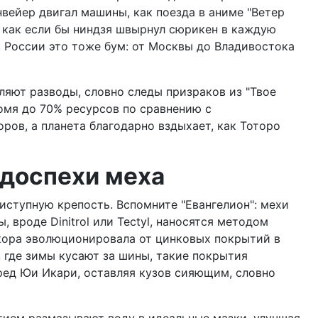
вейер двигал машины, как поезда в аниме "Ветер
о как если бы ниндзя швырнул сюрикен в каждую
в России это тоже бум: от Москвы до Владивостока
вляют разводы, словно следы призраков из "Твое
омя до 70% ресурсов по сравнению с
ов, а планета благодарно вздыхает, как Тоторо
 доспехи меха
ступную крепость. Вспомните "Евангелион": мехи
 вроде Dinitrol или Tectyl, наносятся методом
икора эволюционировала от цинковых покрытий в
, где зимы кусают за шины, такие покрытия
еред Юи Икари, оставляя кузов сияющим, словно