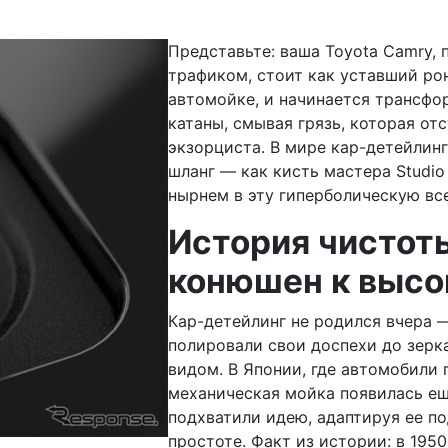
Представьте: ваша Toyota Camry,
трафиком, стоит как уставший рон
автомойке, и начинается трансфор
катаны, смывая грязь, которая от
экзорциста. В мире кар-детейлинг
шланг — как кисть мастера Studio
нырнем в эту гиперболическую все
История чистот
конюшен к выс
Кар-детейлинг не родился вчера —
полировали свои доспехи до зерка
видом. В Японии, где автомобили 
механическая мойка появилась еще
подхватили идею, адаптируя ее п
простоте. Факт из истории: в 195