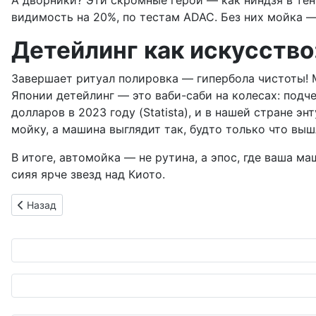
А дворники? Эти скромные герои — как ниндзя в те
видимость на 20%, по тестам ADAC. Без них мойка —
Детейлинг как искусство
Завершает ритуал полировка — гипербола чистоты! 
Японии детейлинг — это ваби-саби на колесах: подч
долларов в 2023 году (Statista), и в нашей стране 
мойку, а машина выглядит так, будто только что вышл
В итоге, автомойка — не рутина, а эпос, где ваша ма
сияя ярче звезд над Киото.
Предыдущий: Mercedes-Benz GLC: Грядущее обновление с н
Назад