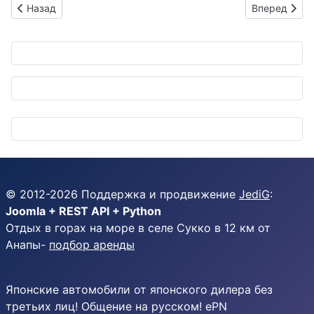
Предыдущий: Toyota учит японцев ездить без машин: "м
Следующий: 
Назад
Вперед
© 2012-
2026
Поддержка и продвижение
JediG
:
Joomla + REST API + Python
Отдых в горах на море в селе Сукко в 12 км от
Анапы-
подбор аренды
Японские автомобили от японского дилера без
третьих лиц! Общение на русском! ePN