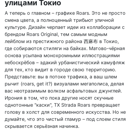
улицами Токио
А теперь о главном – графике Roars. Это не просто
смена цвета, а полноценный трибьют уличной
культуре. Дизайн черпает идеи из коллаборации с
брендом Roars Original, тем самым модным
лейблом из престижного района 西麻布 в Токио,
где собираются стиляги на байках. Матово-чёрная
основа усыпана монохромными иллюстрациями
небоскрёбов – эдакий урбанистический камуфляж
для тех, кто видит в городе свою территорию.
Представьте: вы в потоке трафика, а ваш шлем
рычит (roars, get it?) визуалами мегаполиса, делая
вас неотразимым волком асфальтовых джунглей.
Ирония в том, что пока другие носят скучные
однотонные "каски", TX Strada Roars превращает
голову в холст для современного искусства. Но не
думайте, что это чистый гламур – под слоем стиля
скрывается серьёзная начинка.