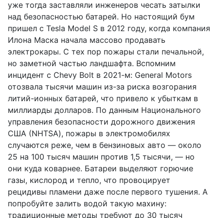
уже тогда заставляли инженеров чесать затылки
над безопасностью батарей. Но настоящий бум
пришел с Tesla Model S в 2012 году, когда компания
Илона Маска начала массово продавать
электрокары. С тех пор пожары стали печальной,
но заметной частью ландшафта. Вспомним
инцидент с Chevy Bolt в 2021-м: General Motors
отозвала тысячи машин из-за риска возгорания
литий-ионных батарей, что привело к убыткам в
миллиарды долларов. По данным Национального
управления безопасности дорожного движения
США (NHTSA), пожары в электромобилях
случаются реже, чем в бензиновых авто — около
25 на 100 тысяч машин против 1,5 тысячи, — но
они куда коварнее. Батареи выделяют горючие
газы, кислород и тепло, что провоцирует
рецидивы пламени даже после первого тушения. А
попробуйте залить водой такую махину:
традиционные методы требуют до 30 тысяч