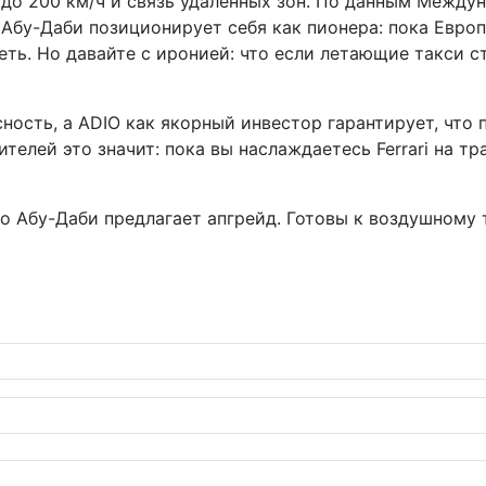
до 200 км/ч и связь удалённых зон. По данным Междун
 Абу-Даби позиционирует себя как пионера: пока Евро
еть. Но давайте с иронией: что если летающие такси 
сть, а ADIO как якорный инвестор гарантирует, что пр
телей это значит: пока вы наслаждаетесь Ferrari на т
 то Абу-Даби предлагает апгрейд. Готовы к воздушному 
, или как японцы страхует вашу "Тойоту" без хлопот