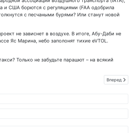
ародной ассоциации воздушного транспорта (IATA),
па и США борются с регуляциями (FAA одобрила
столкнутся с песчаными бурями? Или станут новой
оект не зависнет в воздухе. В итоге, Абу-Даби не
рассе Яс Марина, небо заполонят тихие eVTOL.
такси? Только не забудьте парашют – на всякий
Следующий: 
Вперед