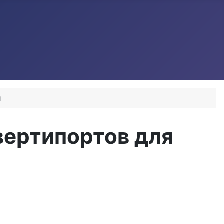
и
вертипортов для