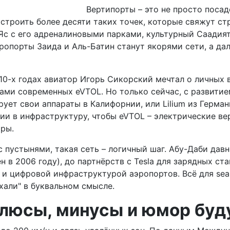
Вертипорты – это не просто поса
остроить более десяти таких точек, которые свяжут с
Яс с его адреналиновыми парками, культурный Саадият 
эропорты Заида и Аль-Батин станут якорями сети, а д
0-х годах авиатор Игорь Сикорский мечтал о личных в
ми современных eVTOL. Но только сейчас, с развитием
рует свои аппараты в Калифорнии, или Lilium из Герма
ции в инфраструктуру, чтобы eVTOL – электрические в
ры.
ет с пустынями, такая сеть – логичный шаг. Абу-Даби д
н в 2006 году), до партнёрств с Tesla для зарядных с
 и цифровой инфраструктурой аэропортов. Всё для sea
хали" в буквальном смысле.
люсы, минусы и юмор бу