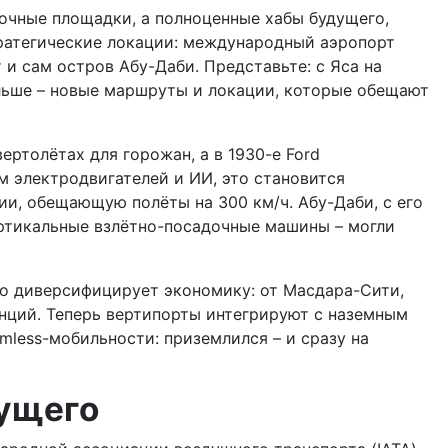
дочные площадки, а полноценные хабы будущего,
тратегические локации: международный аэропорт
и сам остров Абу-Даби. Представьте: с Яса на
альше – новые маршруты и локации, которые обещают
ертолётах для горожан, а в 1930-е Ford
 электродвигателей и ИИ, это становится
нии, обещающую полёты на 300 км/ч. Абу-Даби, с его
ертикальные взлётно-посадочные машины – могли
авно диверсифицирует экономику: от Масдара-Сити,
танций. Теперь вертипорты интегрируют с наземным
mless-мобильности: приземлился – и сразу на
дущего