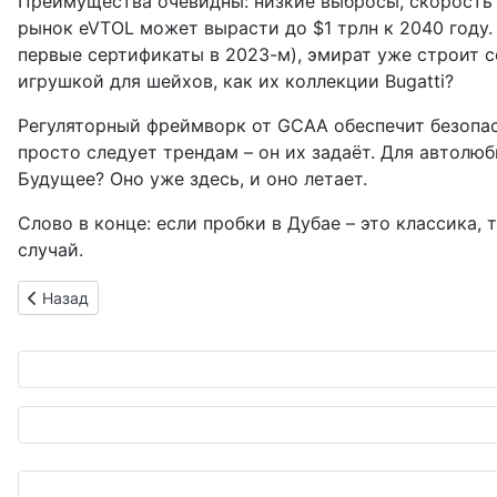
Преимущества очевидны: низкие выбросы, скорость 
рынок eVTOL может вырасти до $1 трлн к 2040 году.
первые сертификаты в 2023-м), эмират уже строит с
игрушкой для шейхов, как их коллекции Bugatti?
Регуляторный фреймворк от GCAA обеспечит безопасно
просто следует трендам – он их задаёт. Для автолюби
Будущее? Оно уже здесь, и оно летает.
Слово в конце: если пробки в Дубае – это классика,
случай.
Предыдущий: Митсуи Дайрект: Восемь лет звёздного сервиса
Назад