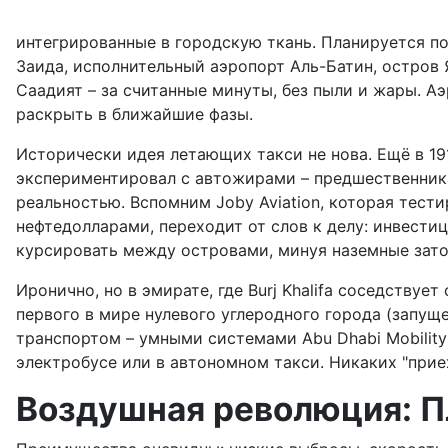
интегрированные в городскую ткань. Планируется п
Заида, исполнительный аэропорт Аль-Батин, остров 
Саадият – за считанные минуты, без пыли и жары. А
раскрыть в ближайшие фазы.
Исторически идея летающих такси не нова. Ещё в 191
экспериментировал с автожирами – предшественника
реальностью. Вспомним Joby Aviation, которая тести
нефтедолларами, переходит от слов к делу: инвести
курсировать между островами, минуя наземные зато
Иронично, но в эмирате, где Burj Khalifa соседству
первого в мире нулевого углеродного города (запуще
транспортом – умными системами Abu Dhabi Mobility
электробусе или в автономном такси. Никаких "прие
Воздушная революция: П