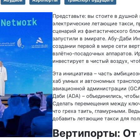
Представьте: вы стоите в душной 
электрические летающие такси, п
сценарий из фантастического блок
запустили в эмирате. Абу-Даби И
создании первой в мире сети вер
взлётно-посадочных аппаратов. Ир
инвестирует в чистый воздух, что
Эта инициатива – часть амбициозн
хаб умных и автономных транспор
авиационной администрации (GCAA
Даби (ADA) – объединились, чтоб
Сделать перемещения между ключ
что греха таить, гламурными. Ведь
добавить летающие такси для пол
Вертипорты: От 