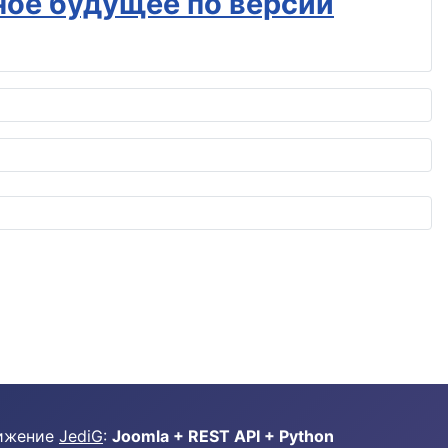
ное будущее по версии
ижение
JediG
:
Joomla + REST API + Python