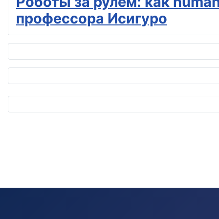
Роботы за рулём: как huma
профессора Исигуро