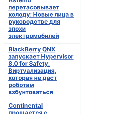
Astemo
перетасовывает
колоду: Новые лица в
руководстве для
эпохи
электромобилей
BlackBerry QNX
запускает Hypervisor
8.0 for Safety:
Виртуализация,
которая не даст
роботам
взбунтоваться
Continental
прощается с