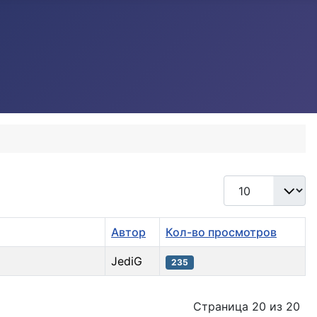
Кол-во строк:
Автор
Кол-во просмотров
JediG
235
Страница 20 из 20