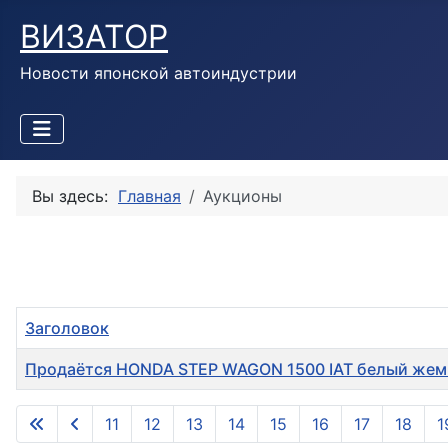
ВИЗАТОР
Новости японской автоиндустрии
Вы здесь:
Главная
Аукционы
Заголовок
Продаётся HONDA STEP WAGON 1500 IAT белый жемчу
Материалы
11
12
13
14
15
16
17
18
1