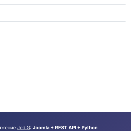
ижение
JediG
:
Joomla + REST API + Python