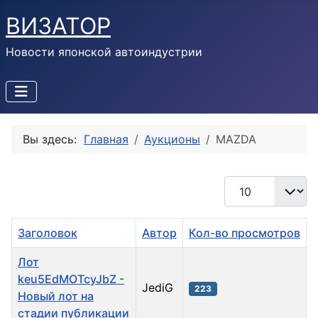
ВИЗАТОР
Новости японской автоиндустрии
Вы здесь:
Главная
Аукционы
MAZDA
Кол-во строк:
Заголовок
Автор
Кол-во просмотров
Лот
keu5EdMOTcyJbZ -
JediG
223
Новый лот на
стадии публикации