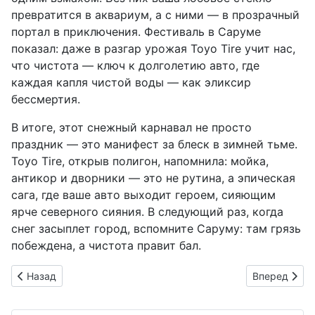
превратится в аквариум, а с ними — в прозрачный
портал в приключения. Фестиваль в Саруме
показал: даже в разгар урожая Toyo Tire учит нас,
что чистота — ключ к долголетию авто, где
каждая капля чистой воды — как эликсир
бессмертия.
В итоге, этот снежный карнавал не просто
праздник — это манифест за блеск в зимней тьме.
Toyo Tire, открыв полигон, напомнила: мойка,
антикор и дворники — это не рутина, а эпическая
сага, где ваше авто выходит героем, сияющим
ярче северного сияния. В следующий раз, когда
снег засыплет город, вспомните Саруму: там грязь
побеждена, а чистота правит бал.
Предыдущий: Автомойки будущего: от самурайских щеток 
Следующий: 
Назад
Вперед