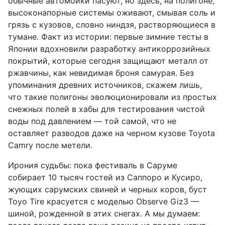
обычные автомойки пасуют, но здесь, на полигоне,
высоконапорные системы оживают, смывая соль и
грязь с кузовов, словно ниндзя, растворяющиеся в
тумане. Факт из истории: первые зимние тесты в
Японии вдохновили разработку антикоррозийных
покрытий, которые сегодня защищают металл от
ржавчины, как невидимая броня самурая. Без
упоминания древних источников, скажем лишь,
что такие полигоны эволюционировали из простых
снежных полей в хабы для тестирования чистой
воды под давлением — той самой, что не
оставляет разводов даже на черном кузове Toyota
Camry после метели.
Ирония судьбы: пока фестиваль в Саруме
собирает 10 тысяч гостей из Саппоро и Кусиро,
жующих сарумских свиней и черных коров, буст
Toyo Tire красуется с моделью Observe Giz3 —
шиной, рожденной в этих снегах. А мы думаем: