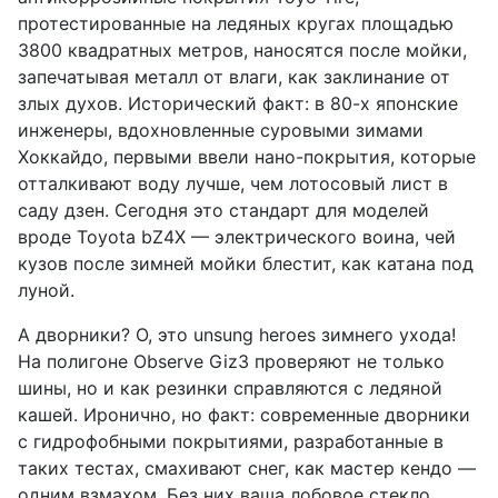
протестированные на ледяных кругах площадью
3800 квадратных метров, наносятся после мойки,
запечатывая металл от влаги, как заклинание от
злых духов. Исторический факт: в 80-х японские
инженеры, вдохновленные суровыми зимами
Хоккайдо, первыми ввели нано-покрытия, которые
отталкивают воду лучше, чем лотосовый лист в
саду дзен. Сегодня это стандарт для моделей
вроде Toyota bZ4X — электрического воина, чей
кузов после зимней мойки блестит, как катана под
луной.
А дворники? О, это unsung heroes зимнего ухода!
На полигоне Observe Giz3 проверяют не только
шины, но и как резинки справляются с ледяной
кашей. Иронично, но факт: современные дворники
с гидрофобными покрытиями, разработанные в
таких тестах, смахивают снег, как мастер кендо —
одним взмахом. Без них ваша лобовое стекло