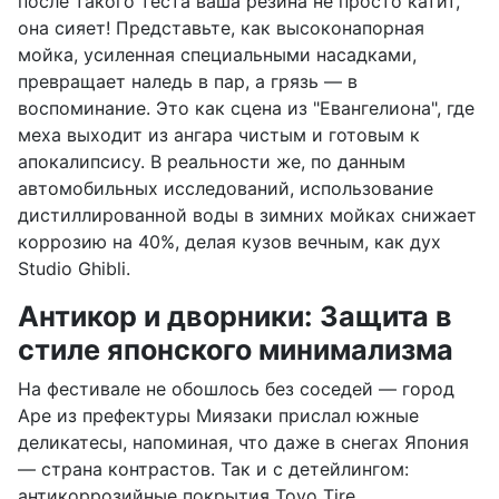
после такого теста ваша резина не просто катит,
она сияет! Представьте, как высоконапорная
мойка, усиленная специальными насадками,
превращает наледь в пар, а грязь — в
воспоминание. Это как сцена из "Евангелиона", где
меха выходит из ангара чистым и готовым к
апокалипсису. В реальности же, по данным
автомобильных исследований, использование
дистиллированной воды в зимних мойках снижает
коррозию на 40%, делая кузов вечным, как дух
Studio Ghibli.
Антикор и дворники: Защита в
стиле японского минимализма
На фестивале не обошлось без соседей — город
Аре из префектуры Миязаки прислал южные
деликатесы, напоминая, что даже в снегах Япония
— страна контрастов. Так и с детейлингом:
антикоррозийные покрытия Toyo Tire,